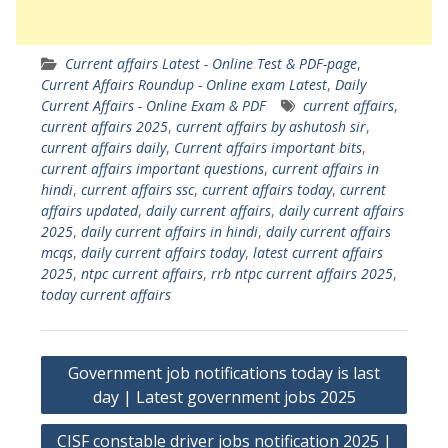
Current affairs Latest - Online Test & PDF-page
,
Current Affairs Roundup - Online exam Latest
,
Daily
Current Affairs - Online Exam & PDF
current affairs
,
current affairs 2025
,
current affairs by ashutosh sir
,
current affairs daily
,
Current affairs important bits
,
current affairs important questions
,
current affairs in
hindi
,
current affairs ssc
,
current affairs today
,
current
affairs updated
,
daily current affairs
,
daily current affairs
2025
,
daily current affairs in hindi
,
daily current affairs
mcqs
,
daily current affairs today
,
latest current affairs
2025
,
ntpc current affairs
,
rrb ntpc current affairs 2025
,
today current affairs
Post
Government job notifications today is last
navigation
day | Latest government jobs 2025
CISF constable driver jobs notification 2025 |