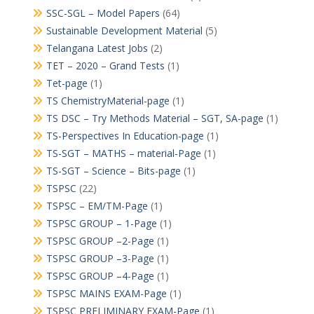
SSC-SGL – Model Papers
(64)
Sustainable Development Material
(5)
Telangana Latest Jobs
(2)
TET – 2020 – Grand Tests
(1)
Tet-page
(1)
TS ChemistryMaterial-page
(1)
TS DSC – Try Methods Material – SGT, SA-page
(1)
TS-Perspectives In Education-page
(1)
TS-SGT – MATHS – material-Page
(1)
TS-SGT – Science – Bits-page
(1)
TSPSC
(22)
TSPSC – EM/TM-Page
(1)
TSPSC GROUP – 1-Page
(1)
TSPSC GROUP –2-Page
(1)
TSPSC GROUP –3-Page
(1)
TSPSC GROUP –4-Page
(1)
TSPSC MAINS EXAM-Page
(1)
TSPSC PRELIMINARY EXAM-Page
(1)