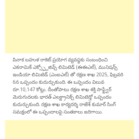
పినాక బహుళ రాకెట్ ప్రయోగ వ్యవస్థకు సంబంధించి
ఎకనామిక్ ఎక్స్ప్లోజివ్స్ లిమిటెడ్ (ఈఈఎల్), మునిషన్స్
ఇండియా లిమిటెడ్ (ఎంఐఎల్) తో రక్షణ శాఖ 2025, ఫిబ్రవరి
6న ఒప్పందం కుదుర్చుకుంది. ఈ ఒప్పందం విలువ
రూ.10,147 కోట్లు. దీంతోపాటు రక్షణ శాఖ శక్తి సాఫ్ట్వేర్
మెరుగుదలకు భారత్ ఎలక్ట్రానిక్స్ లిమిటెడ్తో ఒప్పందం
కుదుర్చుకుంది. రక్షణ శాఖ కార్యదర్శి రాజేశ్ కుమార్ సింగ్
సమక్షంలో ఈ ఒప్పందాలపై సంతకాలు జరిగాయి.