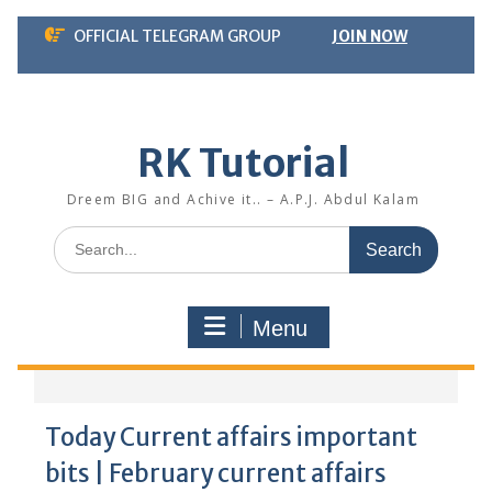
Skip
OFFICIAL TELEGRAM GROUP
JOIN NOW
to
content
RK Tutorial
Dreem BIG and Achive it.. – A.P.J. Abdul Kalam
Search
for:
Menu
Today Current affairs important
bits | February current affairs