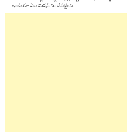
ఇండియా ఏఐ మిషన్ ను చేపట్టింది.