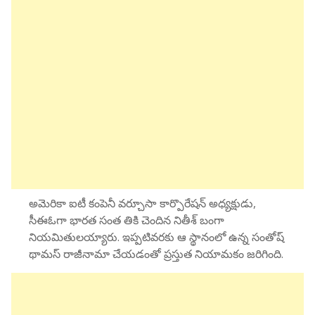
అమెరికా ఐటీ కంపెనీ వర్చూసా కార్పొరేషన్ అధ్యక్షుడు,
సీఈఓగా భారత సంత తికి చెందిన నితీశ్ బంగా
నియమితులయ్యారు. ఇప్పటివరకు ఆ స్థానంలో ఉన్న సంతోష్
థామస్ రాజీనామా చేయడంతో ప్రస్తుత నియామకం జరిగింది.