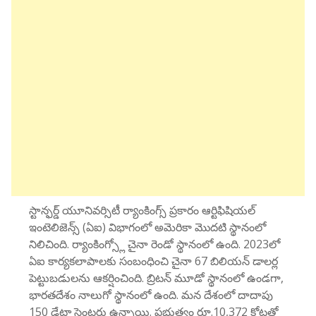
స్టాన్ఫర్డ్ యూనివర్సిటీ ర్యాంకింగ్స్ ప్రకారం ఆర్టిఫిషియల్
ఇంటెలిజెన్స్ (ఏఐ) విభాగంలో అమెరికా మొదటి స్థానంలో
నిలిచింది. ర్యాంకింగ్స్లో చైనా రెండో స్థానంలో ఉంది. 2023లో
ఏఐ కార్యకలాపాలకు సంబంధించి చైనా 67 బిలియన్ డాలర్ల
పెట్టుబడులను ఆకర్షించింది. బ్రిటన్ మూడో స్థానంలో ఉండగా,
భారతదేశం నాలుగో స్థానంలో ఉంది. మన దేశంలో దాదాపు
150 డేటా సెంటర్లు ఉన్నాయి. ప్రభుత్వం రూ.10,372 కోట్లతో