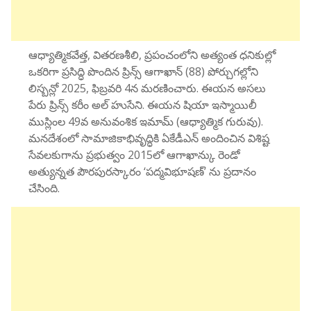
ఆధ్యాత్మికవేత్త, వితరణశీలి, ప్రపంచంలోని అత్యంత ధనికుల్లో
ఒకరిగా ప్రసిద్ధి పొందిన ప్రిన్స్ ఆగాఖాన్ (88) పోర్చుగల్లోని
లిస్బన్లో 2025, ఫిబ్రవరి 4న మరణించారు. ఈయన అసలు
పేరు ప్రిన్స్ కరీం అల్ హుసేని. ఈయన షియా ఇస్మాయిలీ
ముస్లింల 49వ అనువంశిక ఇమామ్ (ఆధ్యాత్మిక గురువు).
మనదేశంలో సామాజికాభివృద్ధికి ఏకేడీఎన్ అందించిన విశిష్ట
సేవలకుగాను ప్రభుత్వం 2015లో ఆగాఖాన్కు రెండో
అత్యున్నత పౌరపురస్కారం ‘పద్మవిభూషణ్’ ను ప్రదానం
చేసింది.