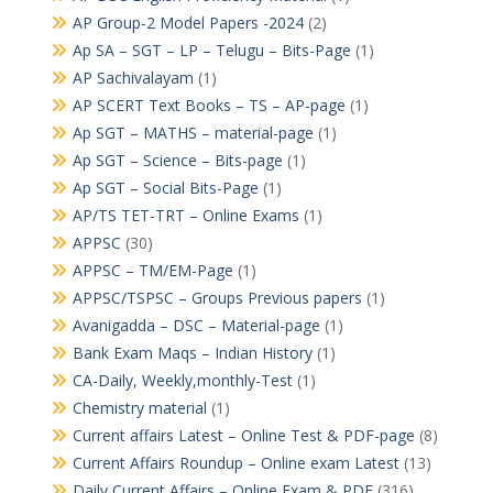
AP Group-2 Model Papers -2024
(2)
Ap SA – SGT – LP – Telugu – Bits-Page
(1)
AP Sachivalayam
(1)
AP SCERT Text Books – TS – AP-page
(1)
Ap SGT – MATHS – material-page
(1)
Ap SGT – Science – Bits-page
(1)
Ap SGT – Social Bits-Page
(1)
AP/TS TET-TRT – Online Exams
(1)
APPSC
(30)
APPSC – TM/EM-Page
(1)
APPSC/TSPSC – Groups Previous papers
(1)
Avanigadda – DSC – Material-page
(1)
Bank Exam Maqs – Indian History
(1)
CA-Daily, Weekly,monthly-Test
(1)
Chemistry material
(1)
Current affairs Latest – Online Test & PDF-page
(8)
Current Affairs Roundup – Online exam Latest
(13)
Daily Current Affairs – Online Exam & PDF
(316)