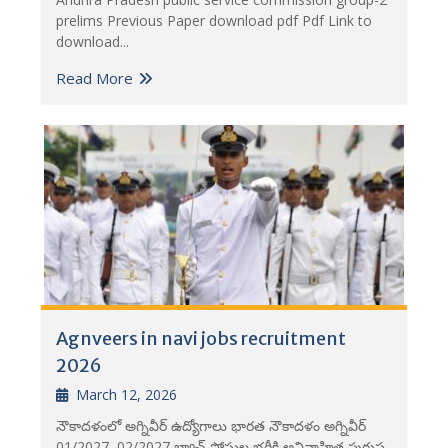
prelims Previous Paper download pdf Pdf Link to
download...
Read More
Agnveers in navi jobs recruitment
2026
March 12, 2026
నౌకాదళంలో అగ్నివీర్ ఉద్యోగాలు భారత నౌకాదళం అగ్నివీర్
01/2027, 02/2027 బ్యాచ్ పోస్టుల భర్తీకి అవివాహిత పురుష,