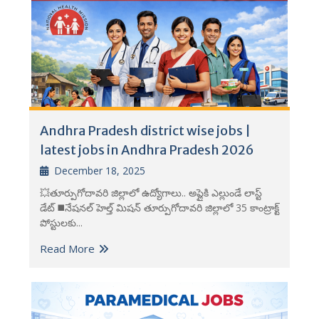
Andhra Pradesh district wise jobs |
latest jobs in Andhra Pradesh 2026
December 18, 2025
💥తూర్పుగోదావరి జిల్లాలో ఉద్యోగాలు.. అప్లైకి ఎల్లుండే లాస్ట్
డేట్ ◼️నేషనల్ హెల్త్ మిషన్ తూర్పుగోదావరి జిల్లాలో 35 కాంట్రాక్ట్
పోస్టులకు...
Read More