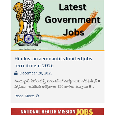
Hindustan aeronautics limited jobs
recruitment 2026
December 20, 2025
హిందుస్థాన్ ఏరోనాటిక్స్ లిమిటెడ్ లో ఉద్యోగాలకు నోటిఫికేషన్ ◼️
పోస్టులు : ఆపరేటర్ ఉద్యోగాలు 156 ఖాళీలు ఉన్నాయి ◼️...
Read More