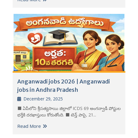
Anganwadi jobs 2026 | Anganwadi
jobs in Andhra Pradesh
December 29, 2025
⬛ ఏపీలోని శ్రీసత్యసాయి జిల్లాలో ICDS 69 అంగన్వాడీ పోస్టుల
భర్తీకి దరఖాస్తులు కోరుతోంది. ⬛ టెన్త్ పాసై, 21...
Read More