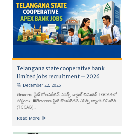
Telangana state cooperative bank
limited jobs recruitment – 2026
December 22, 2025
తెలంగాణ స్టేట్ కోఆపరేటివ్ ఎపెక్స్ బ్యాంక్ లిమిటెడ్ TGCABలో
పోస్టులు.. ◼️తెలంగాణ స్టేట్ కోఆపరేటివ్ ఎపెక్స్ బ్యాంక్ లిమిటెడ్
(TGCAB)...
Read More