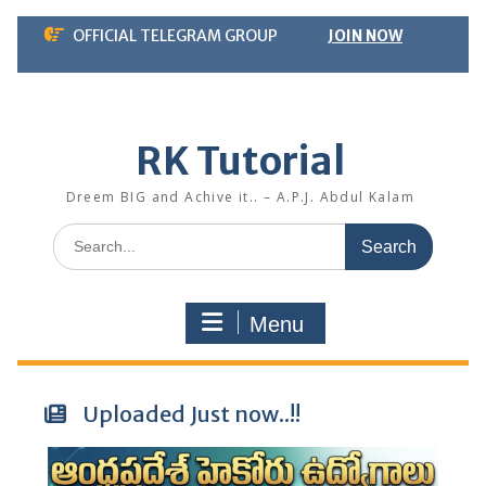
Skip
OFFICIAL TELEGRAM GROUP
JOIN NOW
to
content
RK Tutorial
Dreem BIG and Achive it.. – A.P.J. Abdul Kalam
Search
for:
Menu
Uploaded Just now..!!