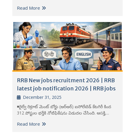
Read More
RRB New jobs recruitment 2026 | RRB
latest job notification 2026 | RRB jobs
December 31, 2025
◾రైల్వే రిక్రూట్ మెంట్ బోర్డు (ఆర్ఆర్) ఐసోలేటెడ్ కేటగిరీ కింద
312 పోస్టుల భర్తీకి నోటిఫికేషను విడుదల చేసింది. ఆసక్తి,...
Read More