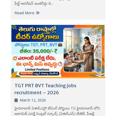
ఫీల్డ్ ఆపరేషన్ ఇంజినీర్లు &...
Read More
TGT PRT BVT Teaching jobs
recruitment – 2026
March 12, 2026
హైదరాబాద్ ఏఈసీఎస్లో టీచింగ్ పోస్టులు TG హైదరాబాద్ లోని
అటామిక్ ఎనర్జీ సెంట్రల్ స్కూల్స్ (ఏఈసీఎస్) టీజీటీ, పీఆర్టీ