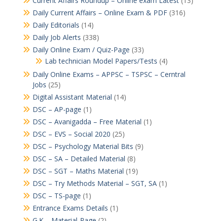
Current Affairs Roundup – Online exam Latest
(13)
Daily Current Affairs – Online Exam & PDF
(316)
Daily Editorials
(14)
Daily Job Alerts
(338)
Daily Online Exam / Quiz-Page
(33)
Lab technician Model Papers/Tests
(4)
Daily Online Exams – APPSC – TSPSC – Cerntral
Jobs
(25)
Digital Assistant Material
(14)
DSC – AP-page
(1)
DSC – Avanigadda – Free Material
(1)
DSC – EVS – Social 2020
(25)
DSC – Psychology Material Bits
(9)
DSC – SA – Detailed Material
(8)
DSC – SGT – Maths Material
(19)
DSC – Try Methods Material – SGT, SA
(1)
DSC – TS-page
(1)
Entrance Exams Details
(1)
G.K – Material-Page
(2)