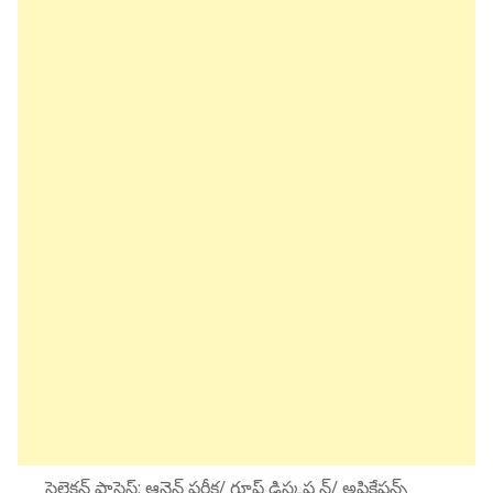
సెలెక్షన్ ప్రాసెస్: ఆన్లైన్ పరీక్ష/ గ్రూప్ డిస్కష న్/ అప్లికేషన్స్