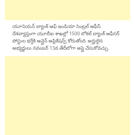
యూనియన్ బ్యాంక్ ఆఫ్ ఇండియా సెంట్రల్ ఆఫీస్
దేశవ్యాప్తంగా యూబీఐ శాఖల్లో 1500 లోకల్ బ్యాంక్ ఆఫీసర్
పోస్టుల భర్తీకి ఆన్లైన్ అప్లికేషన్స్ కోరుతోంది. అర్హులైన
అభ్యర్థులు నవంబర్ 13వ తేదీలోగా అప్లై చేసుకోవచ్చు.