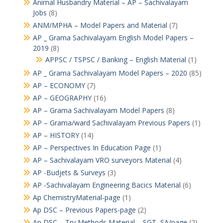
Animal Husbandry Material – AP – Sachivalayam
Jobs
(8)
ANM/MPHA – Model Papers and Material
(7)
AP _ Grama Sachivalayam English Model Papers –
2019
(8)
APPSC / TSPSC / Banking – English Material
(1)
AP _ Grama Sachivalayam Model Papers – 2020
(85)
AP – ECONOMY
(7)
AP – GEOGRAPHY
(16)
AP – Grama Sachivalayam Model Papers
(8)
AP – Grama/ward Sachivalayam Previous Papers
(1)
AP – HISTORY
(14)
AP – Perspectives In Education Page
(1)
AP – Sachivalayam VRO surveyors Material
(4)
AP -Budjets & Surveys
(3)
AP -Sachivalayam Engineering Bacics Material
(6)
Ap ChemistryMaterial-page
(1)
Ap DSC – Previous Papers-page
(2)
Ap DSC – Try Methods Material – SGT, SA/page
(2)