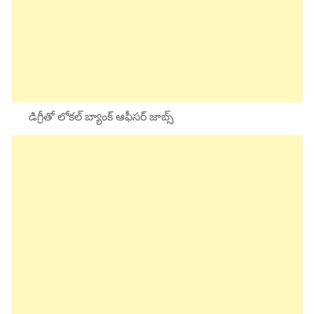
డిగ్రీతో లోకల్ బ్యాంక్ ఆఫీసర్ జాబ్స్