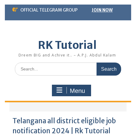
Skip
OFFICIAL TELEGRAM GROUP
JOIN NOW
to
content
RK Tutorial
Dreem BIG and Achive it.. – A.P.J. Abdul Kalam
Search
for:
Menu
Telangana all district eligible job
notification 2024 | Rk Tutorial