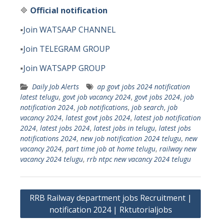
🔷
Official notification
▪️
Join WATSAAP CHANNEL
▪️
Join TELEGRAM GROUP
▪️
Join WATSAPP GROUP
Daily Job Alerts
ap govt jobs 2024 notification
latest telugu
,
govt job vacancy 2024
,
govt jobs 2024
,
job
notification 2024
,
job notifications
,
job search
,
job
vacancy 2024
,
latest govt jobs 2024
,
latest job notification
2024
,
latest jobs 2024
,
latest jobs in telugu
,
latest jobs
notifications 2024
,
new job notification 2024 telugu
,
new
vacancy 2024
,
part time job at home telugu
,
railway new
vacancy 2024 telugu
,
rrb ntpc new vacancy 2024 telugu
Post
RRB Railway department jobs Recruitment |
navigation
notification 2024 | Rktutorialjobs