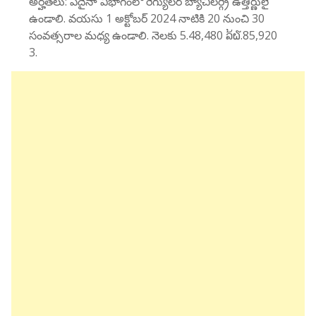
అర్హతలు: ఏదైనా విభాగంలో రెగ్యులర్ బ్యాచిలర్గ్రీ ఉత్తీర్ణులై
ఉండాలి. వయసు 1 అక్టోబర్ 2024 నాటికి 20 నుంచి 30
సంవత్సరాల మధ్య ఉండాలి. నెలకు 5.48,480 ລ້໖.85,920
3.