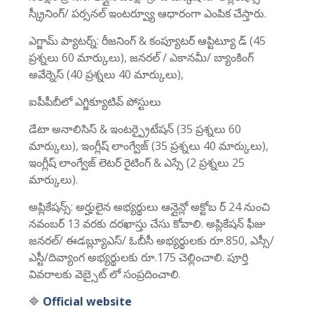
స్క్రీనింగ్/ పర్సనల్ ఇంటర్వ్యూ ఆధారంగా ఎంపిక చేస్తారు.
ఎగ్జామ్ ప్యాటర్న్: రీజనింగ్ & కంప్యూటర్ ఆప్టిట్యూ డ్ (45
ప్రశ్నలు 60 మార్కులు), జనరల్ / ఎకానమీ/ బ్యాంకింగ్
అవేర్నెస్ (40 ప్రశ్నలు 40 మార్కులు),
ఐపీపీబీలో ఎగ్జిక్యూటివ్ పోస్టులు
డేటా అనాలిసిస్ & ఇంటర్ప్రైటేషన్ (35 ప్రశ్నలు 60
మార్కులు), ఇంగ్లీష్ లాంగ్వేజ్ (35 ప్రశ్నలు 40 మార్కులు),
ఇంగ్లీష్ లాంగ్వేజ్ లెటర్ రైటింగ్ & ఎస్సే (2 ప్రశ్నలు 25
మార్కులు).
అప్లికేషన్స్: అర్హులైన అభ్యర్థులు ఆన్లైన్లో అక్టోబ ర్ 24 నుంచి
నవంబర్ 13 వరకు దరఖాస్తు చేసు కోవాలి. అప్లికేషన్ ఫీజు
జనరల్/ ఈడబ్ల్యూఎస్/ ఓబీసీ అభ్యర్థులకు రూ.850, ఎస్సీ/
ఎస్టీ/దివ్యాంగ అభ్యర్థులకు రూ.175 చెల్లించాలి. పూర్తి
వివరాలకు వెబ్సైట్ లో సంప్రదించాలి.
🔷
Official website