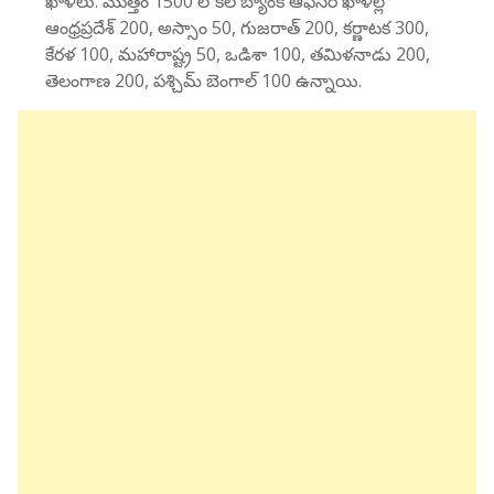
ఖాళీలు: మొత్తం 1500 లోకల్ బ్యాంక్ ఆఫీసర్ ఖాళీల్లో
ఆంధ్రప్రదేశ్ 200, అస్సాం 50, గుజరాత్ 200, కర్ణాటక 300,
కేరళ 100, మహారాష్ట్ర 50, ఒడిశా 100, తమిళనాడు 200,
తెలంగాణ 200, పశ్చిమ్ బెంగాల్ 100 ఉన్నాయి.