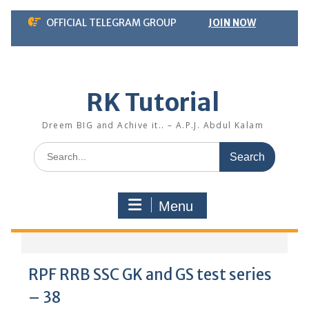
Skip
OFFICIAL TELEGRAM GROUP
JOIN NOW
to
content
RK Tutorial
Dreem BIG and Achive it.. – A.P.J. Abdul Kalam
Search
for:
Menu
RPF RRB SSC GK and GS test series
– 38