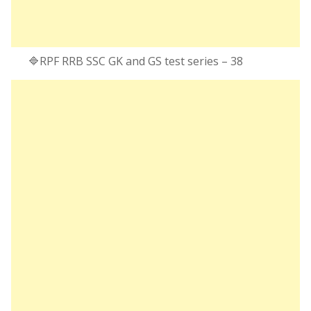
🔷RPF RRB SSC GK and GS test series – 38