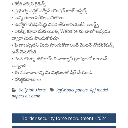
▪️ కెరీర్ సక్సెస్ గైడెన్స్
▪️ ప్రభుత్వ పబ్లిక్ సర్వీస్ కమిషన్ జాబ్ అప్డేట్స్
▪️ అన్ని రకాల పరీక్షల ఫలితాలు
▪️ ఉద్యోగ నోటిఫికేషన్ల చివరి తేదీ తెలియజేసే అలర్ట్స్
▪️ ఇవన్నీ కూడా మన యొక్క Website ను ఫాలో అవ్వడం
ద్వారా మీరు పొందుకోవచ్చు.
▪️ పై వాటన్నిటిని మీరు పొందుకోవాలంటే వెంటనే నోటిఫికేషన్స్
ఆన్ చేసుకోండి.
▪️ మన యొక్క టెలిగ్రామ్ & వాట్సాప్ గ్రూపులలో జాయిన్
అవ్వండి.
▪️ ఈ సమాచారాన్ని మీ మిత్రులతో షేర్ చేయండి
▪️ ధన్యవదాలు 🙏
Daily Job Alerts
Rpf Model papers
,
Rpf model
papers bit bank
Post
Border security force recruitment -2024
navigation