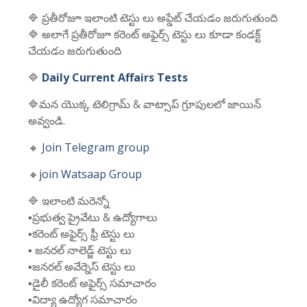
🔷 ప్రతీరోజూ ఇలాంటి టెస్టు లు అప్డేట్ చేయడం జరుగుతుంది
🔷 అలాగే ప్రతీరోజూ కరెంట్ అఫైర్స్ టెస్టు లు కూడా కండక్ట్
చేయడం జరుగుతుంది
🔷
Daily Current Affairs Tests
🔷మన యొక్క టెలిగ్రామ్ & వాట్సాప్ గ్రూపులలో జాయిన్
అవ్వండి.
🔸
Join Telegram group
🔸
join Watsaap Group
🔷 ఇలాంటి మరెన్నో
▪️ప్రభుత్వ ప్రైవేటు & ఉద్యోగాలు
▪️కరెంట్ అఫైర్స్ ఫ్రీ టెస్టు లు
▪️ జనరల్ నాలెడ్జ్ టెస్టు లు
▪️జనరల్ అవేర్నెస్ టెస్టు లు
▪️డైలీ కరెంట్ అఫైర్స్ సమాచారం
▪️విద్యా ఉద్యోగ సమాచారం