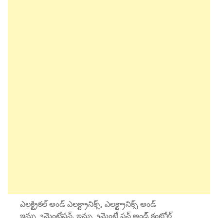
ఎలక్ట్రికల్ అండ్ ఎలక్ట్రానిక్స్, ఎలక్ట్రానిక్స్ అండ్
ఇన్స్ట్రుమెంటేషన్, ఇన్స్ట్రుమెంటే షన్ అండ్ కంట్రోల్