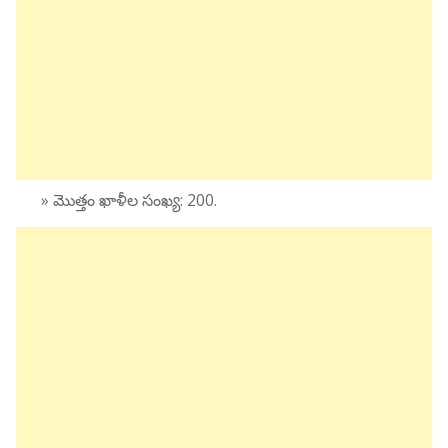
» మొత్తం ఖాళీల సంఖ్య: 200.