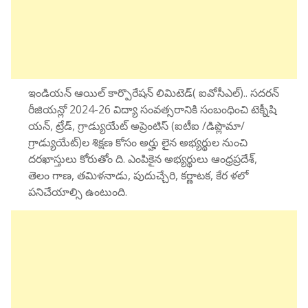
ఇండియన్ ఆయిల్ కార్పొరేషన్ లిమిటెడ్( ఐవోసీఎల్).. సదరన్
రీజియన్లో 2024-26 విద్యా సంవత్సరానికి సంబంధించి టెక్నీషి
యన్, ట్రేడ్, గ్రాడ్యుయేట్ అప్రెంటిస్ (ఐటీఐ /డిప్లొమా/
గ్రాడ్యుయేట్)ల శిక్షణ కోసం అర్హు లైన అభ్యర్థుల నుంచి
దరఖాస్తులు కోరుతోం ది. ఎంపికైన అభ్యర్థులు ఆంధ్రప్రదేశ్,
తెలం గాణ, తమిళనాడు, పుదుచ్చేరి, కర్ణాటక, కేర ళలో
పనిచేయాల్సి ఉంటుంది.