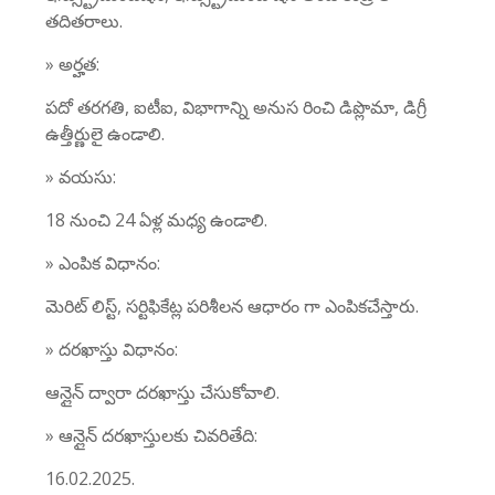
తదితరాలు.
» అర్హత:
పదో తరగతి, ఐటీఐ, విభాగాన్ని అనుస రించి డిప్లొమా, డిగ్రీ
ఉత్తీర్ణులై ఉండాలి.
» వయసు:
18 నుంచి 24 ఏళ్ల మధ్య ఉండాలి.
» ఎంపిక విధానం:
మెరిట్ లిస్ట్, సర్టిఫికేట్ల పరిశీలన ఆధారం గా ఎంపికచేస్తారు.
» దరఖాస్తు విధానం:
ఆన్లైన్ ద్వారా దరఖాస్తు చేసుకోవాలి.
» ఆన్లైన్ దరఖాస్తులకు చివరితేది:
16.02.2025.