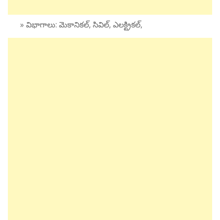
» విభాగాలు: మెకానికల్, సివిల్, ఎలక్ట్రికల్,