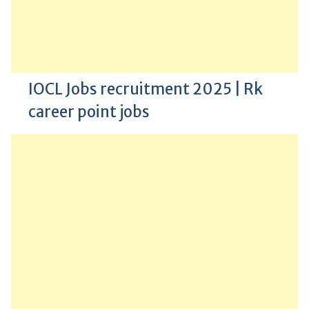
IOCL Jobs recruitment 2025 | Rk
career point jobs