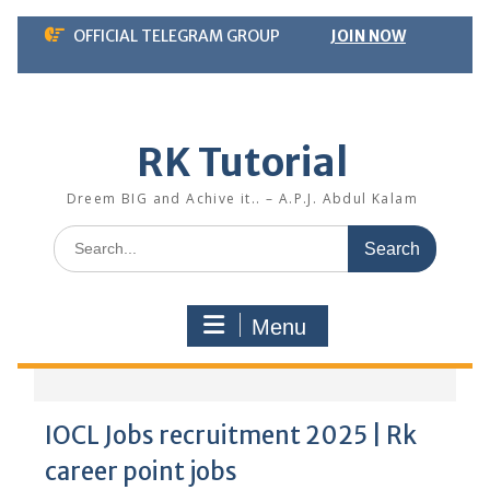
Skip
OFFICIAL TELEGRAM GROUP
JOIN NOW
to
content
RK Tutorial
Dreem BIG and Achive it.. – A.P.J. Abdul Kalam
Search
for:
Menu
IOCL Jobs recruitment 2025 | Rk
career point jobs