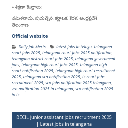
» శిక్షణా కేంద్రాలు:
తమిళనాడు, పుదుచ్చేరి, కర్ణాటక, కేరళ, ఆంధ్రప్రదేశ్,
తెలంగాణ.
Official website
Daily Job Alerts
latest jobs in telugu
,
telangana
court jobs 2025
,
telangana court jobs 2025 notification
,
telangana district court jobs 2025
,
telangana government
jobs
,
telangana high court jobs 2025
,
telangana high
court notification 2025
,
telangana high court recruitment
2025
,
telangana vro notification 2025
,
ts court jobs
recruitment 2025
,
vro jobs notification 2025 telangana
,
vro notification 2025 in telangana
,
vro notification 2025
in ts
Post
BECIL junior assistant jobs recruitment 2025
navigation
| Latest jobs in telangana