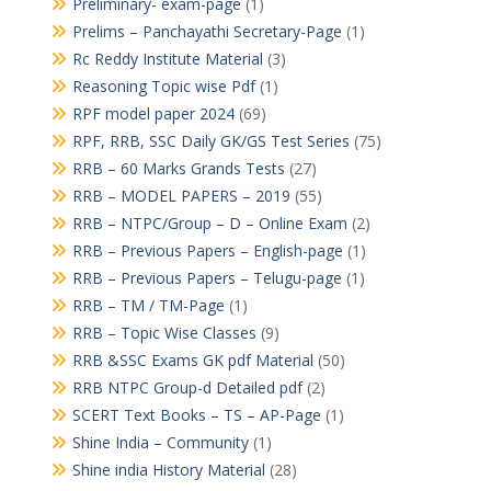
Preliminary- exam-page
(1)
Prelims – Panchayathi Secretary-Page
(1)
Rc Reddy Institute Material
(3)
Reasoning Topic wise Pdf
(1)
RPF model paper 2024
(69)
RPF, RRB, SSC Daily GK/GS Test Series
(75)
RRB – 60 Marks Grands Tests
(27)
RRB – MODEL PAPERS – 2019
(55)
RRB – NTPC/Group – D – Online Exam
(2)
RRB – Previous Papers – English-page
(1)
RRB – Previous Papers – Telugu-page
(1)
RRB – TM / TM-Page
(1)
RRB – Topic Wise Classes
(9)
RRB &SSC Exams GK pdf Material
(50)
RRB NTPC Group-d Detailed pdf
(2)
SCERT Text Books – TS – AP-Page
(1)
Shine India – Community
(1)
Shine india History Material
(28)