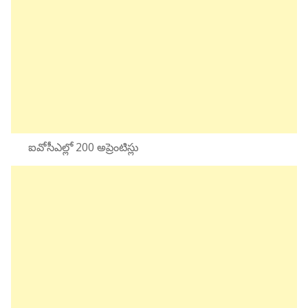
ఐవోసీఎల్లో 200 అప్రెంటిస్లు