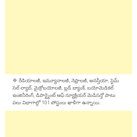
🔷 రేడియాలజీ, ఇమ్యూనాలజీ, నెఫ్రాలజీ, అనస్తీయా, స్టెమ్
సెల్ ల్యాబ్, మైక్రోబయోలజీ, బ్లడ్ బ్యాంక్, బయోమెడికల్
ఇంజినీరింగ్, డిపార్ట్మెంట్ ఆఫ్ న్యూక్లియర్ మెడిసన్తో పాటు
పలు విభాగాల్లో 101 పోస్టులు ఖాళీగా ఉన్నాయి.