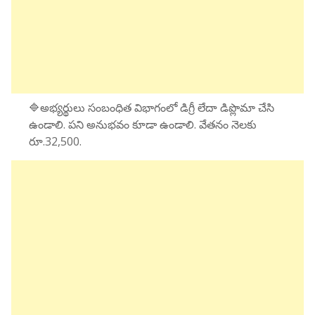
🔷అభ్యర్థులు సంబంధిత విభాగంలో డిగ్రీ లేదా డిప్లొమా చేసి
ఉండాలి. పని అనుభవం కూడా ఉండాలి. వేతనం నెలకు
రూ.32,500.