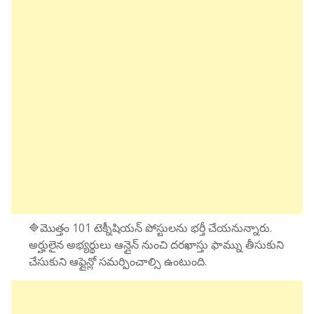
🔷మొత్తం 101 టెక్నీషియన్ పోస్టులను భర్తీ చేయనున్నారు.
అర్హులైన అభ్యర్థులు ఆన్లైన్ నుంచి దరఖాస్తు ఫామ్ను తీసుకుని
చేసుకుని ఆఫ్లైన్లో సమర్పించాల్సి ఉంటుంది.