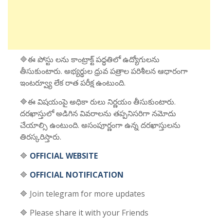
🔷ఈ పోస్టు లను కాంట్రాక్ట్ పద్ధతిలో ఉద్యోగులను
తీసుకుంటారు. అభ్యర్థుల ధ్రువ పత్రాల పరిశీలన ఆధారంగా
ఇంటర్వ్యూ లేక రాత పరీక్ష ఉంటుంది.
🔷ఈ విషయంపై అధికా రులు నిర్ణయం తీసుకుంటారు.
దరఖాస్తులో అడిగిన వివరాలను తప్పనిసరిగా నమోదు
చేయాల్సి ఉంటుంది. అసంపూర్ణంగా ఉన్న దరఖాస్తులను
తిరస్కరిస్తారు.
🔷
OFFICIAL WEBSITE
🔷
OFFICIAL NOTIFICATION
🔷 Join telegram for more updates
🔷 Please share it with your Friends