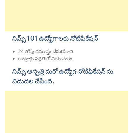
నిమ్స్ 101 ఉద్యోగాలకు నోటిఫికేషన్
24 లోపు దరఖాస్తు చేసుకోవాలి
కాంట్రాక్టు పద్ధతిలో నియామకం
నిమ్స్ ఆస్పత్రి మరో ఉద్యోగ నోటిఫికేషన్ ను
విడుదల చేసింది.