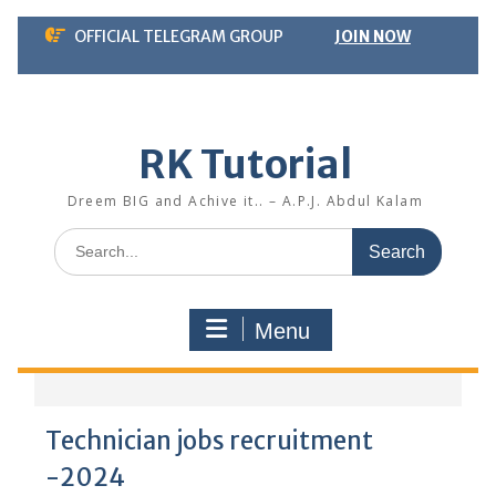
Skip
OFFICIAL TELEGRAM GROUP
JOIN NOW
to
content
RK Tutorial
Dreem BIG and Achive it.. – A.P.J. Abdul Kalam
Search
for:
Menu
Technician jobs recruitment
-2024