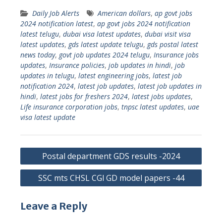
Daily Job Alerts
American dollars
,
ap govt jobs
2024 notification latest
,
ap govt jobs 2024 notification
latest telugu
,
dubai visa latest updates
,
dubai visit visa
latest updates
,
gds latest update telugu
,
gds postal latest
news today
,
govt job updates 2024 telugu
,
Insurance jobs
updates
,
Insurance policies
,
job updates in hindi
,
job
updates in telugu
,
latest engineering jobs
,
latest job
notification 2024
,
latest job updates
,
latest job updates in
hindi
,
latest jobs for freshers 2024
,
latest jobs updates
,
Life insurance corporation jobs
,
tnpsc latest updates
,
uae
visa latest update
Post
Postal department GDS results -2024
navigation
SSC mts CHSL CGl GD model papers -44
Leave a Reply