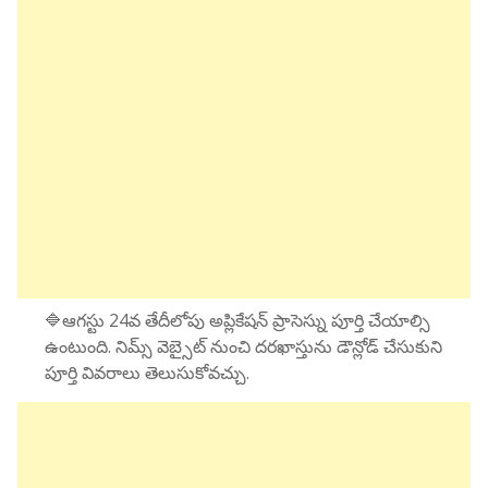
🔷ఆగస్టు 24వ తేదీలోపు అప్లికేషన్ ప్రాసెస్ను పూర్తి చేయాల్సి
ఉంటుంది. నిమ్స్ వెబ్సైట్ నుంచి దరఖాస్తును డౌన్లోడ్ చేసుకుని
పూర్తి వివరాలు తెలుసుకోవచ్చు.