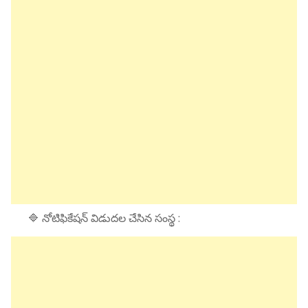
🔷 నోటిఫికేషన్ విడుదల చేసిన సంస్థ :