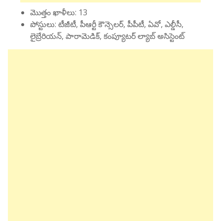
మొత్తం ఖాళీలు: 13
పోస్టులు: టీజీటీ, పీఆర్టీ కౌన్సెలర్, పీపీటీ, ఏవో, ఎల్డీసీ,
లైబ్రేరియన్, పారామెడిక్, కంప్యూటర్ ల్యాబ్ అసిస్టెంట్