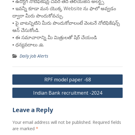
▪️ ఉద్యోగ నోటిఫికేషన్ల చివరి తేదీ తెలియజేసే అలర్ట్స్
▪️ ఇవన్నీ కూడా మన యొక్క Website ను ఫాలో అవ్వడం
ద్వారా మీరు పొందుకోవచ్చు.
▪️ పై వాటన్నిటిని మీరు పొందుకోవాలంటే వెంటనే నోటిఫికేషన్స్
ఆన్ చేసుకోండి.
▪️ ఈ సమాచారాన్ని మీ మిత్రులతో షేర్ చేయండి
▪️ ధన్యవదాలు 🙏
Daily Job Alerts
Post
RPF model paper -68
navigation
Indian Bank recruitment -2024
Leave a Reply
Your email address will not be published.
Required fields
are marked
*