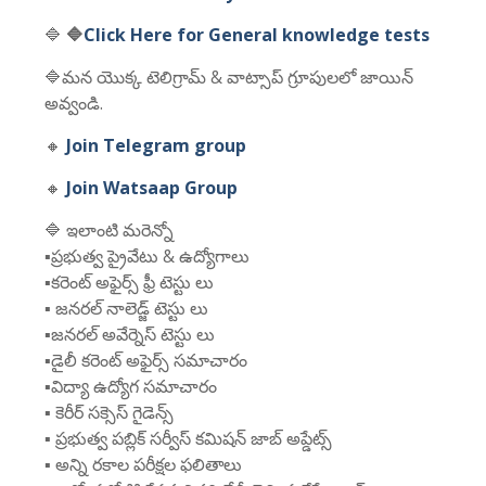
🔷
🔷
Click Here for General knowledge tests
🔷మన యొక్క టెలిగ్రామ్ & వాట్సాప్ గ్రూపులలో జాయిన్
అవ్వండి.
🔸
Join Telegram group
🔸
Join Watsaap Group
🔷 ఇలాంటి మరెన్నో
▪️ప్రభుత్వ ప్రైవేటు & ఉద్యోగాలు
▪️కరెంట్ అఫైర్స్ ఫ్రీ టెస్టు లు
▪️ జనరల్ నాలెడ్జ్ టెస్టు లు
▪️జనరల్ అవేర్నెస్ టెస్టు లు
▪️డైలీ కరెంట్ అఫైర్స్ సమాచారం
▪️విద్యా ఉద్యోగ సమాచారం
▪️ కెరీర్ సక్సెస్ గైడెన్స్
▪️ ప్రభుత్వ పబ్లిక్ సర్వీస్ కమిషన్ జాబ్ అప్డేట్స్
▪️ అన్ని రకాల పరీక్షల ఫలితాలు