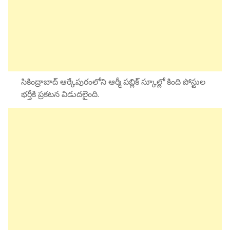
సికింద్రాబాద్ ఆర్కేపురంలోని ఆర్మీ పబ్లిక్ స్కూల్లో కింది పోస్టుల
భర్తీకి ప్రకటన విడుదలైంది.