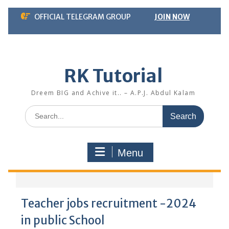
Skip
OFFICIAL TELEGRAM GROUP
JOIN NOW
to
content
RK Tutorial
Dreem BIG and Achive it.. – A.P.J. Abdul Kalam
Search
for:
Menu
Teacher jobs recruitment -2024
in public School