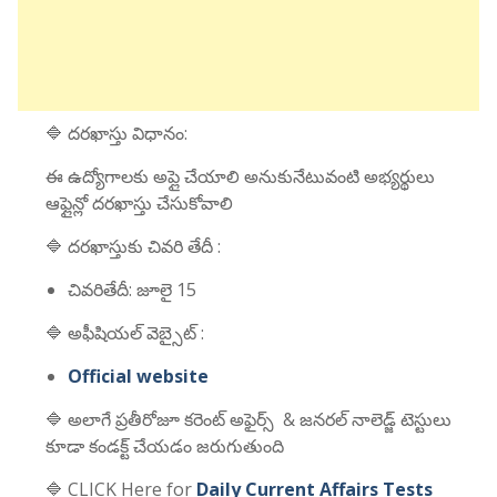
🔷 దరఖాస్తు విధానం:
ఈ ఉద్యోగాలకు అప్లై చేయాలి అనుకునేటువంటి అభ్యర్థులు
ఆఫ్లైన్లో దరఖాస్తు చేసుకోవాలి
🔷 దరఖాస్తుకు చివరి తేదీ :
చివరితేదీ: జూలై 15
🔷 అఫీషియల్ వెబ్సైట్ :
Official website
🔷 అలాగే ప్రతీరోజూ కరెంట్ అఫైర్స్ & జనరల్ నాలెడ్జ్ టెస్టులు
కూడా కండక్ట్ చేయడం జరుగుతుంది
🔷 CLICK Here for
Daily Current Affairs Tests