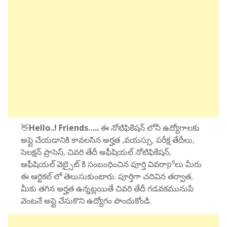
👋
Hello..! Friends…..
ఈ నోటిఫికేషన్ లోనీ ఉద్యోగాలకు
అప్లై చేయడానికి కావలసిన అర్హత ,వయస్సు, పరీక్ష తేదీలు,
సెలక్షన్ ప్రాసెస్, చివరి తేదీ అఫీషియల్ నోటిఫికేషన్,
ఆఫీషియల్ వెబ్సైట్ కి సంబంధించిన పూర్తి వివరాp⁶లు మీరు
ఈ ఆర్టికల్ లో తెలుసుకుంటారు. పూర్తిగా చదివిన తర్వాత,
మీకు తగిన అర్హత ఉన్నట్లయితే చివరి తేదీ గడవకమునుపే
వెంటనే అప్లై చేసుకొని ఉద్యోగం పొందుకోండి.