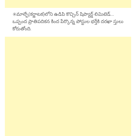
✳️మాల్ఫే(కర్ణాటక)లోని ఉడిపి కొచ్చిన్ షిప్యార్డ్ లిమిటెడ్…
ఒప్పంద ప్రాతిపదికన కింద పేర్కొన్న పోస్టుల భర్తీకి దరఖా స్తులు
కోరుతోంది.