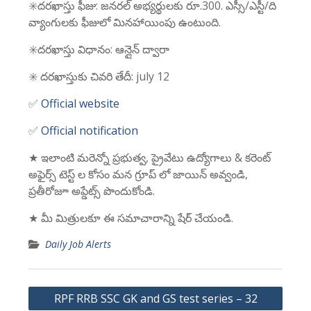
✳️దరఖాస్తు ఫీజు: జనరల్ అభ్యర్థులకు రూ.300. ఎస్సీ/ఎస్టీ/ది
వ్యాంగులకు ఫీజులో మినహాయింపు ఉంటుంది.
✳️దరఖాస్తు విధానం: ఆన్లైన్ ద్వారా
✳️ దరఖాస్తుకు చివరి తేదీ: july 12
✅
Official website
✅
Official notification
★ ఇలాంటి మరెన్నో ప్రభుత్వ, ప్రైవేటు ఉద్యోగాలు & కరెంట్
అఫైర్స్ టెస్ట్ ల కోసం మన గ్రూప్ లో జాయిన్ అవ్వండి,
ప్రతీరోజూ అప్డేట్స్ పొందుకోండి.
★ మీ మిత్రులకూ ఈ సమాచారాన్ని షేర్ చేయండి.
Daily Job Alerts
Post
RPF RRB SSC GK and GS test series – 32
navigation