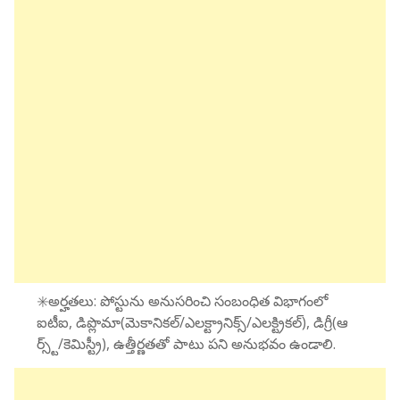
✳️అర్హతలు: పోస్టును అనుసరించి సంబంధిత విభాగంలో
ఐటీఐ, డిప్లొమా(మెకానికల్/ఎలక్ట్రానిక్స్/ఎలక్ట్రికల్), డిగ్రీ(ఆ
ర్స్ట్/కెమిస్ట్రీ), ఉత్తీర్ణతతో పాటు పని అనుభవం ఉండాలి.