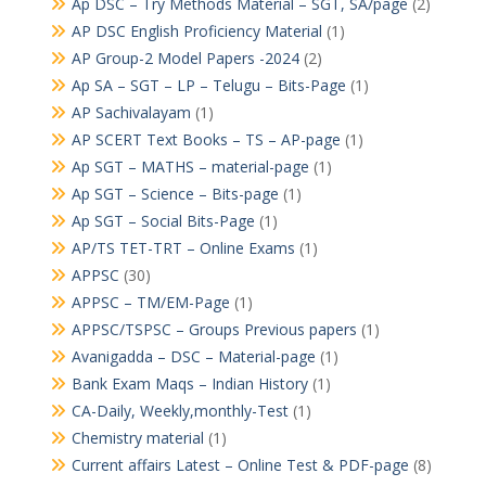
Ap DSC – Try Methods Material – SGT, SA/page
(2)
AP DSC English Proficiency Material
(1)
AP Group-2 Model Papers -2024
(2)
Ap SA – SGT – LP – Telugu – Bits-Page
(1)
AP Sachivalayam
(1)
AP SCERT Text Books – TS – AP-page
(1)
Ap SGT – MATHS – material-page
(1)
Ap SGT – Science – Bits-page
(1)
Ap SGT – Social Bits-Page
(1)
AP/TS TET-TRT – Online Exams
(1)
APPSC
(30)
APPSC – TM/EM-Page
(1)
APPSC/TSPSC – Groups Previous papers
(1)
Avanigadda – DSC – Material-page
(1)
Bank Exam Maqs – Indian History
(1)
CA-Daily, Weekly,monthly-Test
(1)
Chemistry material
(1)
Current affairs Latest – Online Test & PDF-page
(8)