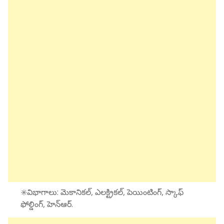
✳️విభాగాలు: మెకానికల్, ఎలక్ట్రికల్, పెయింటింగ్, స్కాఫ్
ఫోల్డింగ్, హెన్ఆర్.