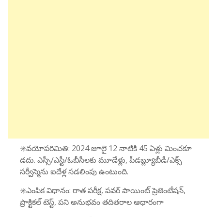
✳️వయోపరిమితి: 2024 జూలై 12 నాటికి 45 ఏళ్లు మించకూ
డదు. ఎస్సీ/ఎస్టీ/ఓబీసీలకు మూడేళ్లు, పీడబ్ల్యూబీడీ/ఎక్స్
సర్వీస్మెను ఐదేళ్ల సడలింపు ఉంటుంది.
✳️ఎంపిక విధానం: రాత పరీక్ష, పవర్ పాయింట్ ప్రెజెంటేషన్,
ప్రాక్టికల్ టెస్ట్, పని అనుభవం తదితరాల ఆధారంగా