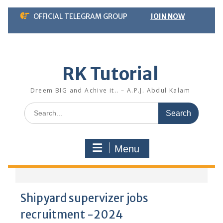
Skip
OFFICIAL TELEGRAM GROUP
JOIN NOW
to
content
RK Tutorial
Dreem BIG and Achive it.. – A.P.J. Abdul Kalam
Search
for:
Menu
Shipyard supervizer jobs
recruitment -2024