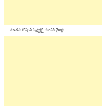
✳️ఉడిపి కొచ్చిన్ షిప్ల్యర్డ్తో సూపర్ వైజర్లు