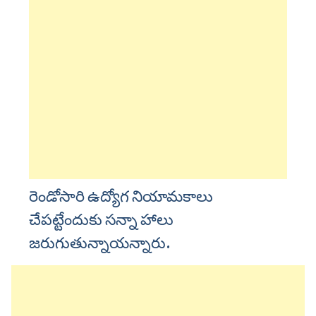
రెండోసారి ఉద్యోగ నియామకాలు
చేపట్టేందుకు సన్నా హాలు
జరుగుతున్నాయన్నారు.