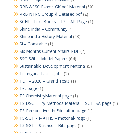
RRB &SSC Exams GK pdf Material
(50)
RRB NTPC Group-d Detailed pdf
(2)
SCERT Text Books – TS – AP-Page
(1)
Shine India – Community
(1)
Shine india History Material
(28)
Si – Constable
(1)
Six Months Current Affairs PDF
(7)
SSC-SGL – Model Papers
(64)
Sustainable Development Material
(5)
Telangana Latest Jobs
(2)
TET – 2020 – Grand Tests
(1)
Tet-page
(1)
TS ChemistryMaterial-page
(1)
TS DSC – Try Methods Material – SGT, SA-page
(1)
TS-Perspectives In Education-page
(1)
TS-SGT – MATHS – material-Page
(1)
TS-SGT – Science – Bits-page
(1)
TSPSC
(22)