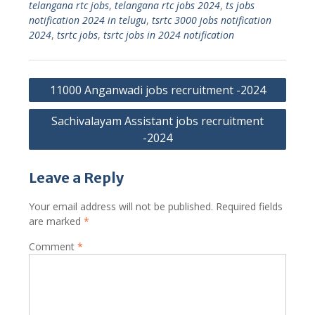
telangana rtc jobs
,
telangana rtc jobs 2024
,
ts jobs
notification 2024 in telugu
,
tsrtc 3000 jobs notification
2024
,
tsrtc jobs
,
tsrtc jobs in 2024 notification
Post
11000 Anganwadi jobs recruitment -2024
navigation
Sachivalayam Assistant jobs recruitment
-2024
Leave a Reply
Your email address will not be published.
Required fields
are marked
*
Comment
*