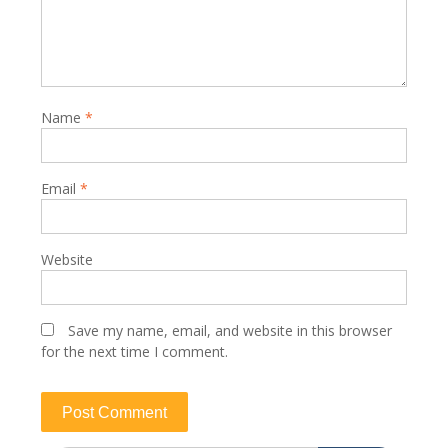
Name
*
Email
*
Website
Save my name, email, and website in this browser
for the next time I comment.