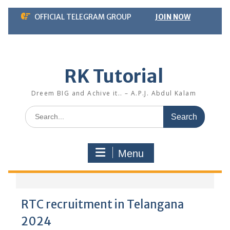
Skip
OFFICIAL TELEGRAM GROUP
JOIN NOW
to
content
RK Tutorial
Dreem BIG and Achive it.. – A.P.J. Abdul Kalam
Search
for:
Menu
RTC recruitment in Telangana
2024