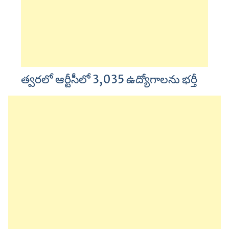
త్వరలో ఆర్టీసీలో 3,035 ఉద్యోగాలను భర్తీ