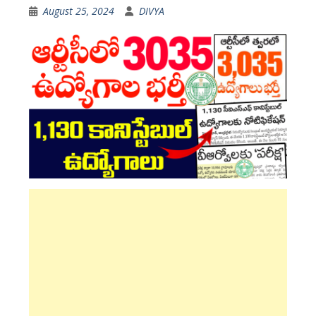
August 25, 2024
DIVYA