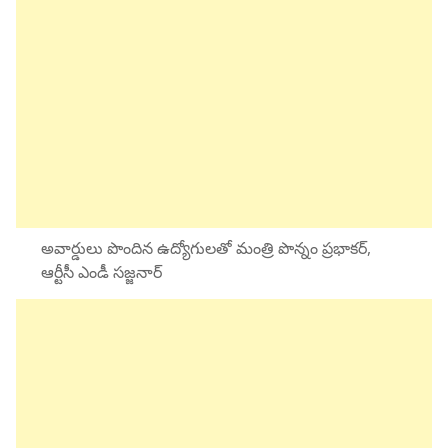
అవార్డులు పొందిన ఉద్యోగులతో మంత్రి పొన్నం ప్రభాకర్,
ఆర్టీసీ ఎండీ సజ్జనార్