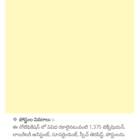
🔷
పోస్టుల వివరాలు :-
ఈ నోటిఫికేషన్ లో వివిధ రకాలైనటువంటి 1,375 టెక్నీషియన్,
లాబరేటరీ అసిస్టెంట్, సూపర్టెండెంట్, స్పీచ్ తెరపిస్ట్, పోస్టులను