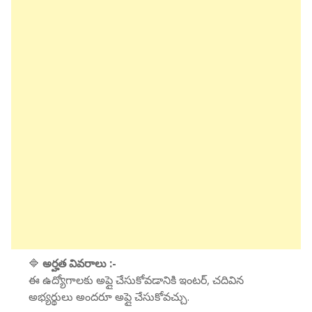
🔷
అర్హత వివరాలు :-
ఈ ఉద్యోగాలకు అప్లై చేసుకోవడానికి ఇంటర్, చదివిన
అభ్యర్థులు అందరూ అప్లై చేసుకోవచ్చు.