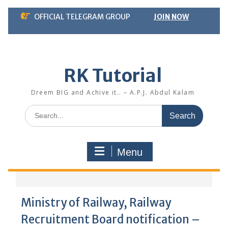
Skip
OFFICIAL TELEGRAM GROUP
JOIN NOW
to
content
RK Tutorial
Dreem BIG and Achive it.. – A.P.J. Abdul Kalam
Search
for:
Menu
Ministry of Railway, Railway
Recruitment Board notification –