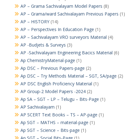
AP – Grama Sachivalayam Model Papers
(8)
AP – Grama/ward Sachivalayam Previous Papers
(1)
AP – HISTORY
(14)
AP – Perspectives In Education Page
(1)
AP – Sachivalayam VRO surveyors Material
(4)
AP -Budjets & Surveys
(3)
AP -Sachivalayam Engineering Bacics Material
(6)
Ap ChemistryMaterial-page
(1)
Ap DSC – Previous Papers-page
(2)
Ap DSC – Try Methods Material – SGT, SA/page
(2)
AP DSC English Proficiency Material
(1)
AP Group-2 Model Papers -2024
(2)
Ap SA – SGT – LP – Telugu – Bits-Page
(1)
AP Sachivalayam
(1)
AP SCERT Text Books – TS – AP-page
(1)
Ap SGT – MATHS – material-page
(1)
Ap SGT – Science – Bits-page
(1)
Ap SGT – Social Bits-Page
(1)