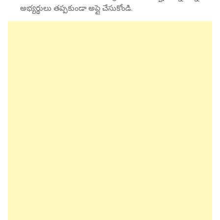
అభ్యర్థులు తప్పకుండా అప్లై చేసుకోండి.