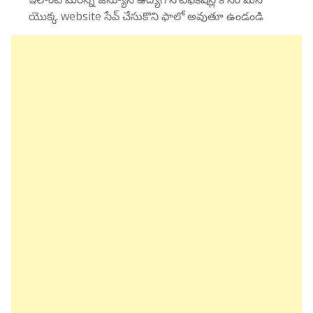
యొక్క website సేవ్ చేసుకొని ఫాలో అవుతూ ఉండండి