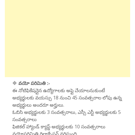
🔷
వయో పరిమితి :-
ఈ నోటిఫికేషన్లైన ఉద్యోగాలకు అప్లై చేయాలనుకుంటే
అభ్యర్థులకు వయస్సు 18 నుంచి 45 సంవత్సరాల లోపు ఉన్న
అభ్యర్థులు అందరూ అర్హులు.
ఓబిసి అభ్యర్థులకు 3 సంవత్సరాలు, ఎస్సీ ఎస్టీ అభ్యర్థులకు 5
సంవత్సరాలు
ఫిజికల్ హ్యాండ్ క్యాప్డ్ అభ్యర్థులకు 10 సంవత్సరాలు
వయోపరిమితి రిలాక్సేషన్ వర్తిస్తుంది.