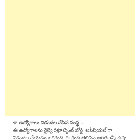
🔷
ఉద్యోగాలు విడుదల చేసిన సంస్థ :-
ఈ ఉద్యోగాలను రైల్వే రిక్రూట్మెంట్ బోర్డ్ అఫీషియల్ గా
విడుదల చేయడం జరిగింది. ఈ క్రింద తెలిపిన అర్హతలన్నీ ఉన్న