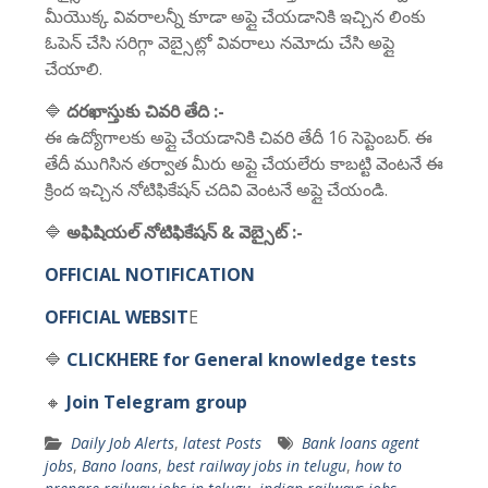
మీయొక్క వివరాలన్నీ కూడా అప్లై చేయడానికి ఇచ్చిన లింకు
ఓపెన్ చేసి సరిగ్గా వెబ్సైట్లో వివరాలు నమోదు చేసి అప్లై
చేయాలి.
🔷
దరఖాస్తుకు చివరి తేది :-
ఈ ఉద్యోగాలకు అప్లై చేయడానికి చివరి తేదీ 16 సెప్టెంబర్. ఈ
తేదీ ముగిసిన తర్వాత మీరు అప్లై చేయలేరు కాబట్టి వెంటనే ఈ
క్రింద ఇచ్చిన నోటిఫికేషన్ చదివి వెంటనే అప్లై చేయండి.
🔷
అఫిషియల్ నోటిఫికేషన్ & వెబ్సైట్ :-
OFFICIAL NOTIFICATION
OFFICIAL WEBSIT
E
🔷
CLICKHERE for General knowledge tests
🔸
Join Telegram group
Daily Job Alerts
,
latest Posts
Bank loans agent
jobs
,
Bano loans
,
best railway jobs in telugu
,
how to