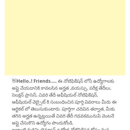
👋
Hello..! Friends…..
ఈ నోటిఫికేషన్ లోనీ ఉద్యోగాలకు
అప్లై చేయడానికి కావలసిన అర్హత ,వయస్సు, పరీక్ష తేదీలు,
సెలక్షన్ ప్రాసెస్, చివరి తేదీ అఫీషియల్ నోటిఫికేషన్,
ఆఫీషియల్ వెబ్సైట్ కి సంబంధించిన పూర్తి వివరాలు మీరు ఈ
ఆర్టికల్ లో తెలుసుకుంటారు. పూర్తిగా చదివిన తర్వాత, మీకు
తగిన అర్హత ఉన్నట్లయితే చివరి తేదీ గడవకమునుపే వెంటనే
అప్లై చేసుకొని ఉద్యోగం పొందుకోండి.
ఇలాంటి మరిన్ని జెన్యూన్ ఉద్యోగ నోటిఫికేషన్ల కోసం మన