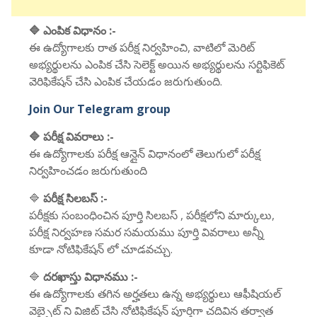
🔷 ఎంపిక విధానం :-
ఈ ఉద్యోగాలకు రాత పరీక్ష నిర్వహించి, వాటిలో మెరిట్
అభ్యర్థులను ఎంపిక చేసి సెలెక్ట్ అయిన అభ్యర్థులను సర్టిఫికెట్
వెరిఫికేషన్ చేసి ఎంపిక చేయడం జరుగుతుంది.
Join Our Telegram group
🔷 పరీక్ష వివరాలు :-
ఈ ఉద్యోగాలకు పరీక్ష ఆన్లైన్ విధానంలో తెలుగులో పరీక్ష
నిర్వహించడం జరుగుతుంది
🔷
పరీక్ష సిలబస్ :-
పరీక్షకు సంబంధించిన పూర్తి సిలబస్ , పరీక్షలోని మార్కులు,
పరీక్ష నిర్వహణ సమర సమయము పూర్తి వివరాలు అన్నీ
కూడా నోటిఫికేషన్ లో చూడవచ్చు.
🔷
దరఖాస్తు విధానము :-
ఈ ఉద్యోగాలకు తగిన అర్హతలు ఉన్న అభ్యర్థులు ఆఫీషియల్
వెబ్సైట్ ని విజిట్ చేసి నోటిఫికేషన్ పూర్తిగా చదివిన తర్వాత