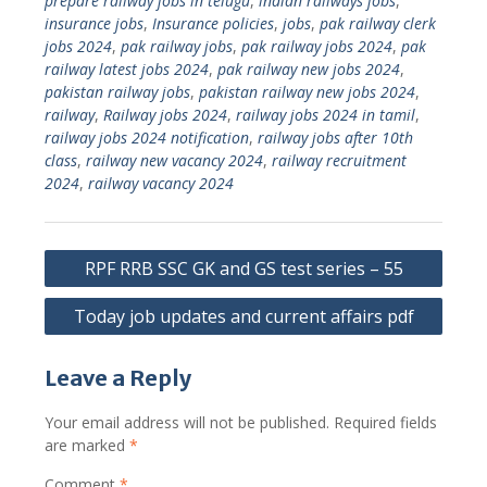
prepare railway jobs in telugu
,
indian railways jobs
,
insurance jobs
,
Insurance policies
,
jobs
,
pak railway clerk
jobs 2024
,
pak railway jobs
,
pak railway jobs 2024
,
pak
railway latest jobs 2024
,
pak railway new jobs 2024
,
pakistan railway jobs
,
pakistan railway new jobs 2024
,
railway
,
Railway jobs 2024
,
railway jobs 2024 in tamil
,
railway jobs 2024 notification
,
railway jobs after 10th
class
,
railway new vacancy 2024
,
railway recruitment
2024
,
railway vacancy 2024
Post
RPF RRB SSC GK and GS test series – 55
navigation
Today job updates and current affairs pdf
Leave a Reply
Your email address will not be published.
Required fields
are marked
*
Comment
*