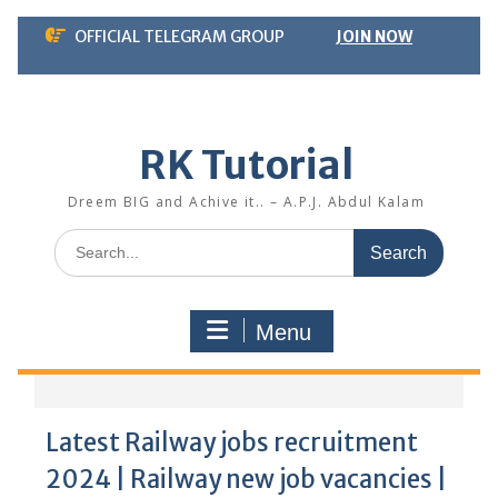
Skip
OFFICIAL TELEGRAM GROUP
JOIN NOW
to
content
RK Tutorial
Dreem BIG and Achive it.. – A.P.J. Abdul Kalam
Search
for:
Menu
Latest Railway jobs recruitment
2024 | Railway new job vacancies |