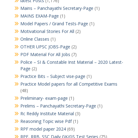
latest Posts
(1,176)
Mains – Panchayathi Secretary-Page
(1)
MAINS EXAM-Page
(1)
Model Papers / Grand Tests-Page
(1)
Motivational Stories For All
(2)
Online Classes
(1)
OTHER UPSC JOBS-Page
(2)
PDF Material For All Jobs
(7)
Police – SI & Constable Inst Material – 2020 Latest-
Page
(2)
Practice Bits – Subject vise-page
(1)
Practice Model papers for all Competitive Exams
(48)
Preliminary- exam-page
(1)
Prelims – Panchayathi Secretary-Page
(1)
Rc Reddy Institute Material
(3)
Reasoning Topic wise Pdf
(1)
RPF model paper 2024
(69)
RPF, RRB, SSC Daily GK/GS Test Series
(75)