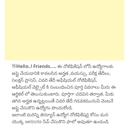
👋
Hello..! Friends…..
ఈ నోటిఫికేషన్ లోనీ ఉద్యోగాలకు
అప్లై చేయడానికి కావలసిన అర్హత ,వయస్సు, పరీక్ష తేదీలు,
సెలక్షన్ ప్రాసెస్, చివరి తేదీ అఫీషియల్ నోటిఫికేషన్,
ఆఫీషియల్ వెబ్సైట్ కి సంబంధించిన పూర్తి వివరాలు మీరు ఈ
ఆర్టికల్ లో తెలుసుకుంటారు. పూర్తిగా చదివిన తర్వాత, మీకు
తగిన అర్హత ఉన్నట్లయితే చివరి తేదీ గడవకమునుపే వెంటనే
అప్లై చేసుకొని ఉద్యోగం పొందుకోండి.
ఇలాంటి మరిన్ని జెన్యూన్ ఉద్యోగ నోటిఫికేషన్ల కోసం మన
యొక్క website సేవ్ చేసుకొని ఫాలో అవుతూ ఉండండి