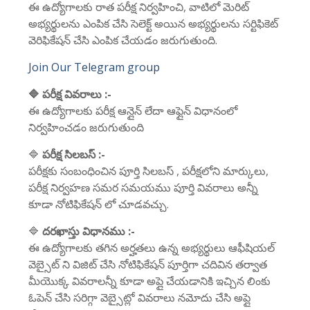
ఈ ఉద్యోగాలకు రాత పరీక్ష నిర్వహించి, వాటిలో మెరిట్
అభ్యర్థులను ఎంపిక చేసి సెలెక్ట్ అయిన అభ్యర్థులను సర్టిఫికెట్
వెరిఫికేషన్ చేసి ఎంపిక చేయడం జరుగుతుంది.
Join Our Telegram group
🔷 పరీక్ష వివరాలు :-
ఈ ఉద్యోగాలకు పరీక్ష ఆన్లైన్ లేదా ఆఫ్లైన్ విధానంలో
నిర్వహించడం జరుగుతుంది
🔷
పరీక్ష సిలబస్ :-
పరీక్షకు సంబంధించిన పూర్తి సిలబస్ , పరీక్షలోని మార్కులు,
పరీక్ష నిర్వహణ సమర సమయము పూర్తి వివరాలు అన్నీ
కూడా నోటిఫికేషన్ లో చూడవచ్చు.
🔷
దరఖాస్తు విధానము :-
ఈ ఉద్యోగాలకు తగిన అర్హతలు ఉన్న అభ్యర్థులు ఆఫీషియల్
వెబ్సైట్ ని విజిట్ చేసి నోటిఫికేషన్ పూర్తిగా చదివిన తర్వాత
మీయొక్క వివరాలన్నీ కూడా అప్లై చేయడానికి ఇచ్చిన లింకు
ఓపెన్ చేసి సరిగ్గా వెబ్సైట్లో వివరాలు నమోదు చేసి అప్లై