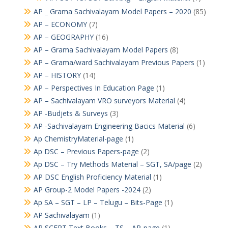
AP _ Grama Sachivalayam Model Papers – 2020
(85)
AP – ECONOMY
(7)
AP – GEOGRAPHY
(16)
AP – Grama Sachivalayam Model Papers
(8)
AP – Grama/ward Sachivalayam Previous Papers
(1)
AP – HISTORY
(14)
AP – Perspectives In Education Page
(1)
AP – Sachivalayam VRO surveyors Material
(4)
AP -Budjets & Surveys
(3)
AP -Sachivalayam Engineering Bacics Material
(6)
Ap ChemistryMaterial-page
(1)
Ap DSC – Previous Papers-page
(2)
Ap DSC – Try Methods Material – SGT, SA/page
(2)
AP DSC English Proficiency Material
(1)
AP Group-2 Model Papers -2024
(2)
Ap SA – SGT – LP – Telugu – Bits-Page
(1)
AP Sachivalayam
(1)
AP SCERT Text Books – TS – AP-page
(1)