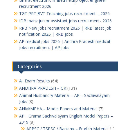
Bharat electronic limited field/project engineer
recruitment 2026
TGT PRT BVT Teaching jobs recruitment – 2026
IDBI bank junior assistant jobs recruitment- 2026
RRB New jobs recruitment 2026 | RRB latest job
notification 2026 | RRB jobs
AP medical jobs 2026 | Andhra Pradesh medical
jobs recruitment | AP jobs
Categories
All Exam Results
(64)
ANDHRA PRADESH – GK
(131)
Animal Husbandry Material – AP – Sachivalayam
Jobs
(8)
ANM/MPHA – Model Papers and Material
(7)
AP _ Grama Sachivalayam English Model Papers –
2019
(8)
APPSC / TSPSC / Banking – English Material
(1)