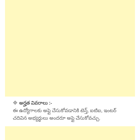
🔷
అర్హత వివరాలు :-
ఈ ఉద్యోగాలకు అప్లై చేసుకోవడానికి టెన్త్, ఐటిఐ, ఇంటర్
చదివిన అభ్యర్థులు అందరూ అప్లై చేసుకోవచ్చు.