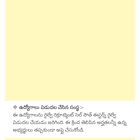
🔷
ఉద్యోగాలు విడుదల చేసిన సంస్థ :-
ఈ ఉద్యోగాలను రైల్వే రిక్రూట్మెంట్ సెల్ సౌత్ ఈస్టర్న్ రైల్వే
విడుదల చేయడం జరిగింది. ఈ క్రింద తెలిపిన అర్హతలన్నీ ఉన్న
అభ్యర్థులు తప్పకుండా అప్లై చేసుకోండి.