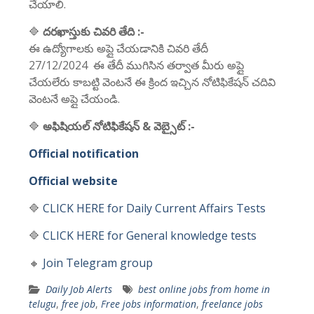
చేయాలి.
🔷
దరఖాస్తుకు చివరి తేది :-
ఈ ఉద్యోగాలకు అప్లై చేయడానికి చివరి తేదీ
27/12/2024 ఈ తేదీ ముగిసిన తర్వాత మీరు అప్లై
చేయలేరు కాబట్టి వెంటనే ఈ క్రింద ఇచ్చిన నోటిఫికేషన్ చదివి
వెంటనే అప్లై చేయండి.
🔷
అఫిషియల్ నోటిఫికేషన్ & వెబ్సైట్ :-
Official notification
Official website
🔷
CLICK HERE for Daily Current Affairs Tests
🔷
CLICK HERE for General knowledge tests
🔸
Join Telegram group
Daily Job Alerts
best online jobs from home in
telugu
,
free job
,
Free jobs information
,
freelance jobs