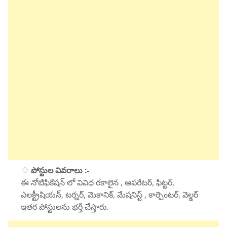
🔷
పోస్టుల వివరాలు :-
ఈ నోటిఫికేషన్ లో వివిధ రకాలైన , ఆపరేటర్, ఫిట్టర్,
ఎలక్ట్రీషియన్, టర్నర్, మెకానిక్, మేషనిస్ట్ , కార్పెంటర్, వెల్డర్
ఇతర పోస్టులను భర్తీ చేస్తారు.