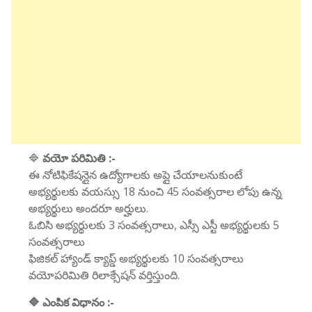
🔷
వయో పరిమితి :-
ఈ నోటిఫికేషన్లైన ఉద్యోగాలకు అప్లై చేయాలనుకుంటే
అభ్యర్థులకు వయస్సు 18 నుంచి 45 సంవత్సరాల లోపు ఉన్న
అభ్యర్థులు అందరూ అర్హులు.
ఓబిసి అభ్యర్థులకు 3 సంవత్సరాలు, ఎస్సీ ఎస్టీ అభ్యర్థులకు 5
సంవత్సరాలు
ఫిజికల్ హ్యాండ్ క్యాప్డ్ అభ్యర్థులకు 10 సంవత్సరాలు
వయోపరిమితి రిలాక్సేషన్ వర్తిస్తుంది.
🔷 ఎంపిక విధానం :-