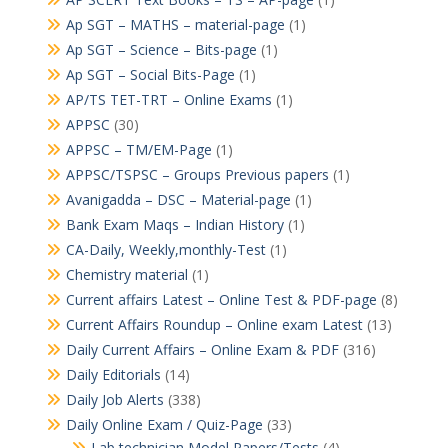
Ap SGT – MATHS – material-page
(1)
Ap SGT – Science – Bits-page
(1)
Ap SGT – Social Bits-Page
(1)
AP/TS TET-TRT – Online Exams
(1)
APPSC
(30)
APPSC – TM/EM-Page
(1)
APPSC/TSPSC – Groups Previous papers
(1)
Avanigadda – DSC – Material-page
(1)
Bank Exam Maqs – Indian History
(1)
CA-Daily, Weekly,monthly-Test
(1)
Chemistry material
(1)
Current affairs Latest – Online Test & PDF-page
(8)
Current Affairs Roundup – Online exam Latest
(13)
Daily Current Affairs – Online Exam & PDF
(316)
Daily Editorials
(14)
Daily Job Alerts
(338)
Daily Online Exam / Quiz-Page
(33)
Lab technician Model Papers/Tests
(4)