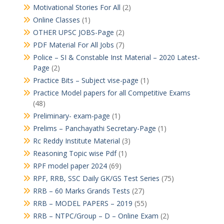
Motivational Stories For All
(2)
Online Classes
(1)
OTHER UPSC JOBS-Page
(2)
PDF Material For All Jobs
(7)
Police – SI & Constable Inst Material – 2020 Latest-
Page
(2)
Practice Bits – Subject vise-page
(1)
Practice Model papers for all Competitive Exams
(48)
Preliminary- exam-page
(1)
Prelims – Panchayathi Secretary-Page
(1)
Rc Reddy Institute Material
(3)
Reasoning Topic wise Pdf
(1)
RPF model paper 2024
(69)
RPF, RRB, SSC Daily GK/GS Test Series
(75)
RRB – 60 Marks Grands Tests
(27)
RRB – MODEL PAPERS – 2019
(55)
RRB – NTPC/Group – D – Online Exam
(2)