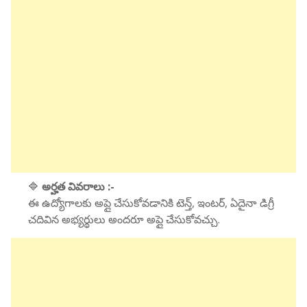
🔷
అర్హత వివరాలు :-
ఈ ఉద్యోగాలకు అప్లై చేసుకోవడానికి టెన్త్, ఇంటర్, ఏదైనా డిగ్రీ
చదివిన అభ్యర్థులు అందరూ అప్లై చేసుకోవచ్చు.