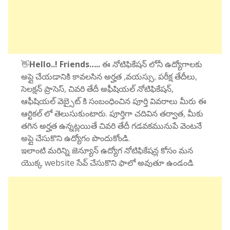
👋
Hello..! Friends…..
ఈ నోటిఫికేషన్ లోనీ ఉద్యోగాలకు
అప్లై చేయడానికి కావలసిన అర్హత ,వయస్సు, పరీక్ష తేదీలు,
సెలక్షన్ ప్రాసెస్, చివరి తేదీ అఫీషియల్ నోటిఫికేషన్,
ఆఫీషియల్ వెబ్సైట్ కి సంబంధించిన పూర్తి వివరాలు మీరు ఈ
ఆర్టికల్ లో తెలుసుకుంటారు. పూర్తిగా చదివిన తర్వాత, మీకు
తగిన అర్హత ఉన్నట్లయితే చివరి తేదీ గడవకమునుపే వెంటనే
అప్లై చేసుకొని ఉద్యోగం పొందుకోండి.
ఇలాంటి మరిన్ని జెన్యూన్ ఉద్యోగ నోటిఫికేషన్ల కోసం మన
యొక్క website సేవ్ చేసుకొని ఫాలో అవుతూ ఉండండి