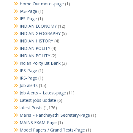
Home Our moto -page
(1)
IAS-Page
(1)
IFS-Page
(1)
INDIAN ECONOMY
(12)
INDIAN GEOGRAPHY
(5)
INDIAN HISTORY
(4)
INDIAN POLITY
(4)
INDIAN POLITY
(2)
Indian Polity Bit Bank
(3)
IPS-Page
(1)
IRS-Page
(1)
Job alerts
(15)
Job Alerts – Latest-page
(11)
Latest jobs uodate
(6)
latest Posts
(1,176)
Mains – Panchayathi Secretary-Page
(1)
MAINS EXAM-Page
(1)
Model Papers / Grand Tests-Page
(1)