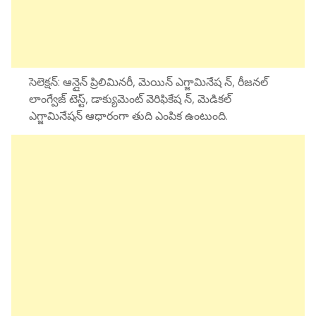
సెలెక్షన్: ఆన్లైన్ ప్రిలిమినరీ, మెయిన్ ఎగ్జామినేష న్, రీజనల్
లాంగ్వేజ్ టెస్ట్, డాక్యుమెంట్ వెరిఫికేష న్, మెడికల్
ఎగ్జామినేషన్ ఆధారంగా తుది ఎంపిక ఉంటుంది.