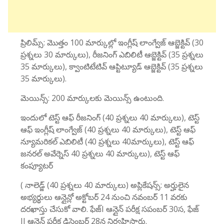
ప్రిలిమ్స్: మొత్తం 100 మార్కుల్లో ఇంగ్లీష్ లాంగ్వేజ్ ఆబ్జెక్టివ్ (30
ప్రశ్నలు 30 మార్కులు), రీజనింగ్ ఎబిలిటీ ఆబ్జెక్టివ్ (35 ప్రశ్నలు
35 మార్కులు), క్వాంటిటేటివ్ ఆప్టిట్యూడ్ ఆబ్జెక్టివ్ (35 ప్రశ్నలు
35 మార్కులు).
మెయిన్స్: 200 మార్కులకు మెయిన్స్ ఉంటుంది.
ఇందులో టెస్ట్ ఆఫ్ రీజనింగ్ (40 ప్రశ్నలు 40 మార్కులు), టెస్ట్
ఆఫ్ ఇంగ్లీష్ లాంగ్వేజ్ (40 ప్రశ్నలు 40 మార్కులు), టెస్ట్ ఆఫ్
న్యూమరికల్ ఎబిలిటీ (40 ప్రశ్నలు 40మార్కులు), టెస్ట్ ఆఫ్
జనరల్ అవేర్నెస్ 40 ప్రశ్నలు 40 మార్కులు), టెస్ట్ ఆఫ్
కంప్యూటర్
( నాలెడ్జ్ (40 ప్రశ్నలు 40 మార్కులు) అప్లికేషన్స్: అర్హులైన
అభ్యర్థులు ఆన్లైన్లో అక్టోబర్ 24 నుంచి నవంబర్ 11 వరకు
దరఖాస్తు చేసుకో వాలి. ఫేజ్I ఆన్లైన్ పరీక్ష సపంబర్ 30స, ఫేజ్
II ఆన్లైన్ పరీక్ష డిసెంబర్ 28న నిర్వహిస్తారు.