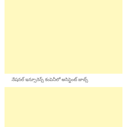
నేషనల్ ఇన్సూరెన్స్ కంపెనీలో అసిస్టెంట్ జాబ్స్