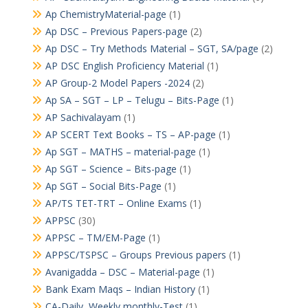
Ap ChemistryMaterial-page
(1)
Ap DSC – Previous Papers-page
(2)
Ap DSC – Try Methods Material – SGT, SA/page
(2)
AP DSC English Proficiency Material
(1)
AP Group-2 Model Papers -2024
(2)
Ap SA – SGT – LP – Telugu – Bits-Page
(1)
AP Sachivalayam
(1)
AP SCERT Text Books – TS – AP-page
(1)
Ap SGT – MATHS – material-page
(1)
Ap SGT – Science – Bits-page
(1)
Ap SGT – Social Bits-Page
(1)
AP/TS TET-TRT – Online Exams
(1)
APPSC
(30)
APPSC – TM/EM-Page
(1)
APPSC/TSPSC – Groups Previous papers
(1)
Avanigadda – DSC – Material-page
(1)
Bank Exam Maqs – Indian History
(1)
CA-Daily, Weekly,monthly-Test
(1)