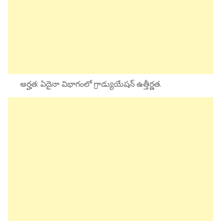
అర్హత: ఏదైనా విభాగంలో గ్రాడ్యుయేషన్ ఉత్తీర్ణత.