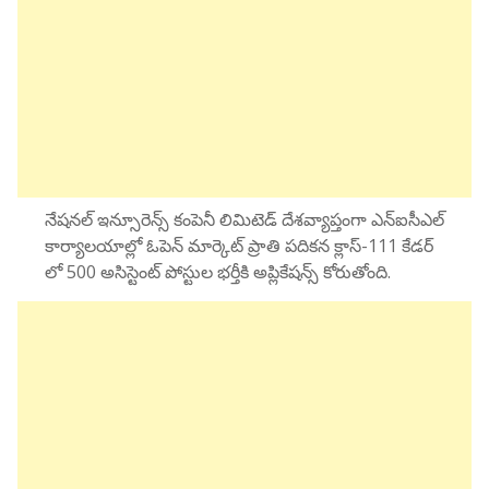
నేషనల్ ఇన్సూరెన్స్ కంపెనీ లిమిటెడ్ దేశవ్యాప్తంగా ఎన్ఐసీఎల్
కార్యాలయాల్లో ఓపెన్ మార్కెట్ ప్రాతి పదికన క్లాస్-111 కేడర్
లో 500 అసిస్టెంట్ పోస్టుల భర్తీకి అప్లికేషన్స్ కోరుతోంది.