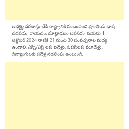
అభ్యర్థి దరఖాస్తు చేసే రాష్ట్రానికి సంబంధించి ప్రాంతీయ భాష
చదవడం, రాయడం, మాట్లాడటం అవసరం. వయసు 1
అక్టోబర్ 2024 నాటికి 21 నుంచి 30 సంవత్సరాల మధ్య
ఉండాలి. ఎస్సీ/ఎస్టీ లకు ఐదేళ్లు, ఓబీసీలకు మూడేళ్లు,
దివ్యాంగులకు పదేళ్ల సడలింపు ఉంటుంది.