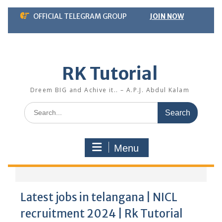
Skip
OFFICIAL TELEGRAM GROUP
JOIN NOW
to
content
RK Tutorial
Dreem BIG and Achive it.. – A.P.J. Abdul Kalam
Search
for:
Menu
Latest jobs in telangana | NICL
recruitment 2024 | Rk Tutorial