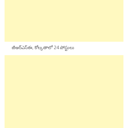
జీఆర్ఎస్ఈ, కోల్కతాలో 24 పోస్టులు