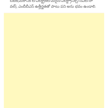
బీటెక్(మెకానిక ల్/ఎలక్ట్రికల్/మెరైన్/ఎలక్ట్రానిక్స్/సివిల్/నా
వల్), ఎంబీబీఎస్ ఉత్తీర్ణతతో పాటు పని అను భవం ఉండాలి.