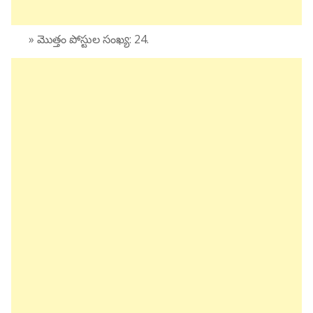
» మొత్తం పోస్టుల సంఖ్య: 24.