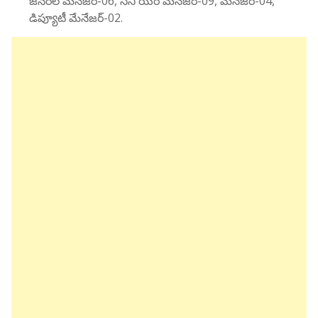
జనరల్ మేనేజర్-06, సీని యర్ మేనేజర్-09, మేనేజర్-04,
డిప్యూటీ మేనేజర్-02.