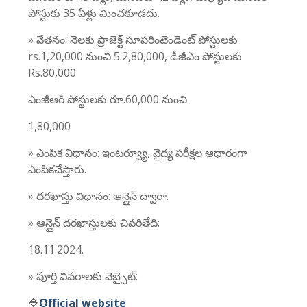
పోస్టుకు 35 ఏళ్లు మించకూడదు.
» వేతనం: నెలకు ప్రాజెక్ట్ సూపరింటెండెంట్ పోస్టులకు
rs.1,20,000 నుంచి 5.2,80,000, డీజీఎం పోస్టులకు
Rs.80,000
ఎంజీఆర్ పోస్టులకు రూ.60,000 నుంచి
1,80,000
» ఎంపిక విధానం: ఇంటర్వ్యూ, వైద్య పరీక్షల ఆధారంగా
ఎంపికచేస్తారు.
» దరఖాస్తు విధానం: ఆన్లైన్ ద్వారా.
» ఆన్లైన్ దరఖాస్తులకు చివరితేది:
18.11.2024.
» పూర్తి వివరాలకు వెబ్సైట్:
🔷
Official website