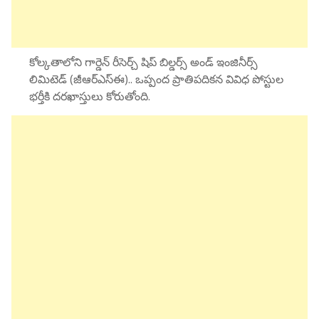
కోల్కతాలోని గార్డెన్ రీసెర్చ్ షిప్ బిల్డర్స్ అండ్ ఇంజినీర్స్
లిమిటెడ్ (జీఆర్ఎస్ఈ).. ఒప్పంద ప్రాతిపదికన వివిధ పోస్టుల
భర్తీకి దరఖాస్తులు కోరుతోంది.