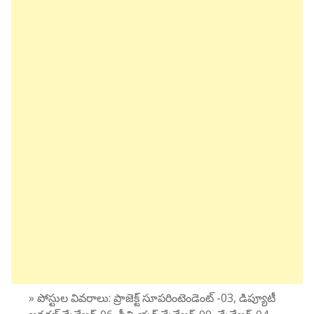
» పోస్టుల వివరాలు: ప్రాజెక్ట్ సూపరింటెండెంట్ -03, డిప్యూటీ