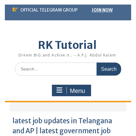
Skip
OFFICIAL TELEGRAM GROUP
JOIN NOW
to
content
RK Tutorial
Dreem BIG and Achive it.. – A.P.J. Abdul Kalam
Search
for:
Menu
latest job updates in Telangana
and AP | latest government job