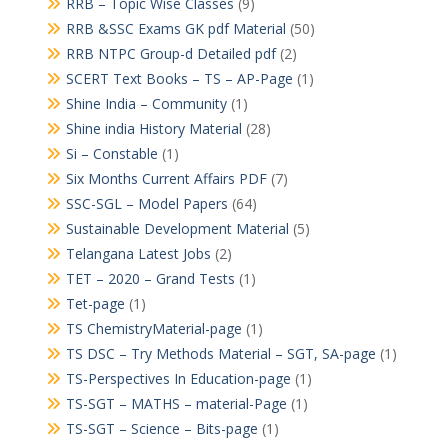
RRB – Topic Wise Classes
(9)
RRB &SSC Exams GK pdf Material
(50)
RRB NTPC Group-d Detailed pdf
(2)
SCERT Text Books – TS – AP-Page
(1)
Shine India – Community
(1)
Shine india History Material
(28)
Si – Constable
(1)
Six Months Current Affairs PDF
(7)
SSC-SGL – Model Papers
(64)
Sustainable Development Material
(5)
Telangana Latest Jobs
(2)
TET – 2020 – Grand Tests
(1)
Tet-page
(1)
TS ChemistryMaterial-page
(1)
TS DSC – Try Methods Material – SGT, SA-page
(1)
TS-Perspectives In Education-page
(1)
TS-SGT – MATHS – material-Page
(1)
TS-SGT – Science – Bits-page
(1)