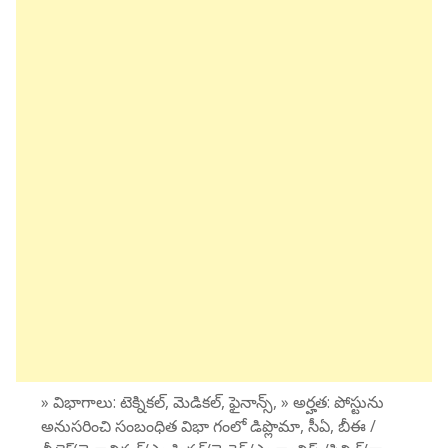
» విభాగాలు: టెక్నికల్, మెడికల్, ఫైనాన్స్, » అర్హత: పోస్టును
అనుసరించి సంబంధిత విభా గంలో డిప్లొమా, సీఏ, బీఈ /