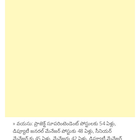
» వయసు: ప్రాజెక్ట్ సూపరింటెండెంట్ పోస్టులకు 54 ఏళ్లు,
డిప్యూటీ జనరల్ మేనేజర్ పోస్టుకు 48 ఏళ్లు, సీనియర్
మేనేజర్ కు 45 ఏళ్లు, మేనేజరు 42 ఏళ్లు, డిప్యూటీ మేనేజర్