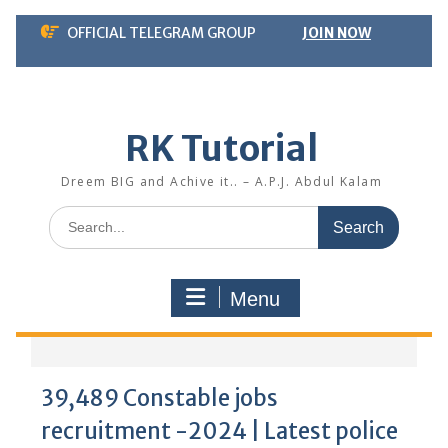
Skip
OFFICIAL TELEGRAM GROUP
JOIN NOW
to
content
RK Tutorial
Dreem BIG and Achive it.. – A.P.J. Abdul Kalam
Search
for:
Menu
39,489 Constable jobs
recruitment -2024 | Latest police