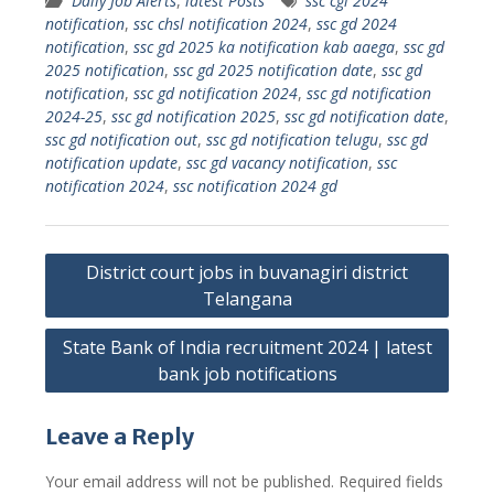
Daily Job Alerts
,
latest Posts
ssc cgl 2024
notification
,
ssc chsl notification 2024
,
ssc gd 2024
notification
,
ssc gd 2025 ka notification kab aaega
,
ssc gd
2025 notification
,
ssc gd 2025 notification date
,
ssc gd
notification
,
ssc gd notification 2024
,
ssc gd notification
2024-25
,
ssc gd notification 2025
,
ssc gd notification date
,
ssc gd notification out
,
ssc gd notification telugu
,
ssc gd
notification update
,
ssc gd vacancy notification
,
ssc
notification 2024
,
ssc notification 2024 gd
Post
District court jobs in buvanagiri district
navigation
Telangana
State Bank of India recruitment 2024 | latest
bank job notifications
Leave a Reply
Your email address will not be published.
Required fields