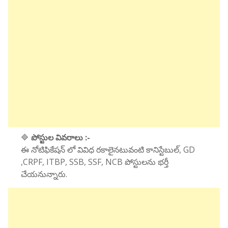
🔷
పోస్టుల వివరాలు :-
ఈ నోటిఫికేషన్ లో వివిధ రకాలైనటువంటి కానిస్టేబుల్, GD
,CRPF, ITBP, SSB, SSF, NCB పోస్టులను భర్తీ
చేయనున్నారు.