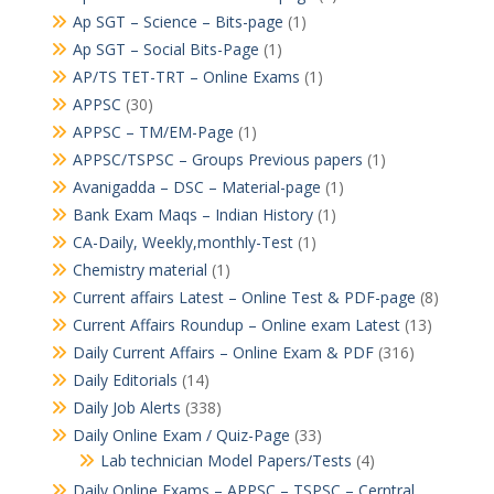
Ap SGT – Science – Bits-page
(1)
Ap SGT – Social Bits-Page
(1)
AP/TS TET-TRT – Online Exams
(1)
APPSC
(30)
APPSC – TM/EM-Page
(1)
APPSC/TSPSC – Groups Previous papers
(1)
Avanigadda – DSC – Material-page
(1)
Bank Exam Maqs – Indian History
(1)
CA-Daily, Weekly,monthly-Test
(1)
Chemistry material
(1)
Current affairs Latest – Online Test & PDF-page
(8)
Current Affairs Roundup – Online exam Latest
(13)
Daily Current Affairs – Online Exam & PDF
(316)
Daily Editorials
(14)
Daily Job Alerts
(338)
Daily Online Exam / Quiz-Page
(33)
Lab technician Model Papers/Tests
(4)
Daily Online Exams – APPSC – TSPSC – Cerntral