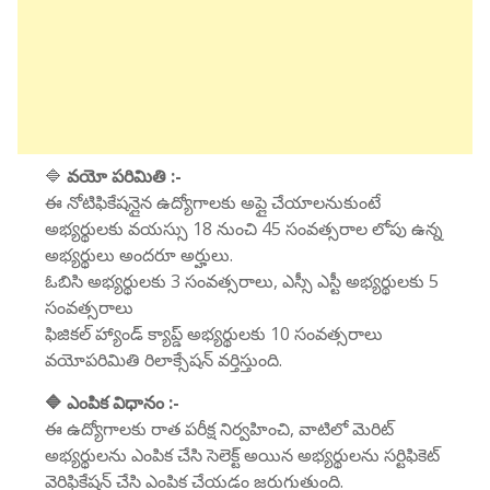
🔷
వయో పరిమితి :-
ఈ నోటిఫికేషన్లైన ఉద్యోగాలకు అప్లై చేయాలనుకుంటే
అభ్యర్థులకు వయస్సు 18 నుంచి 45 సంవత్సరాల లోపు ఉన్న
అభ్యర్థులు అందరూ అర్హులు.
ఓబిసి అభ్యర్థులకు 3 సంవత్సరాలు, ఎస్సీ ఎస్టీ అభ్యర్థులకు 5
సంవత్సరాలు
ఫిజికల్ హ్యాండ్ క్యాప్డ్ అభ్యర్థులకు 10 సంవత్సరాలు
వయోపరిమితి రిలాక్సేషన్ వర్తిస్తుంది.
🔷 ఎంపిక విధానం :-
ఈ ఉద్యోగాలకు రాత పరీక్ష నిర్వహించి, వాటిలో మెరిట్
అభ్యర్థులను ఎంపిక చేసి సెలెక్ట్ అయిన అభ్యర్థులను సర్టిఫికెట్
వెరిఫికేషన్ చేసి ఎంపిక చేయడం జరుగుతుంది.