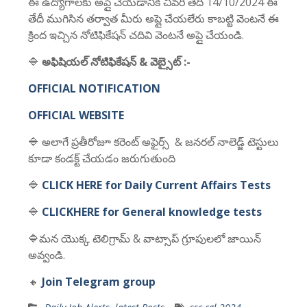
ఈ ఉద్యోగాలకు అప్లై చేయడానికి చివరి తేదీ 14/10/2024 ఈ
తేదీ ముగిసిన తర్వాత మీరు అప్లై చేయలేరు కాబట్టి వెంటనే ఈ
క్రింద ఇచ్చిన నోటిఫికేషన్ చదివి వెంటనే అప్లై చేయండి.
🔷
అఫిషియల్ నోటిఫికేషన్ & వెబ్సైట్ :-
OFFICIAL NOTIFICATION
OFFICIAL WEBSITE
🔷 అలాగే ప్రతీరోజూ కరెంట్ అఫైర్స్ & జనరల్ నాలెడ్జ్ టెస్టులు
కూడా కండక్ట్ చేయడం జరుగుతుంది
🔷
CLICK HERE for Daily Current Affairs Tests
🔷
CLICKHERE for General knowledge tests
🔷మన యొక్క టెలిగ్రామ్ & వాట్సాప్ గ్రూపులలో జాయిన్
అవ్వండి.
🔸
Join Telegram group