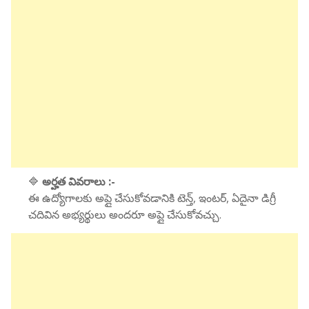
🔷
అర్హత వివరాలు :-
ఈ ఉద్యోగాలకు అప్లై చేసుకోవడానికి టెన్త్, ఇంటర్, ఏదైనా డిగ్రీ
చదివిన అభ్యర్థులు అందరూ అప్లై చేసుకోవచ్చు.