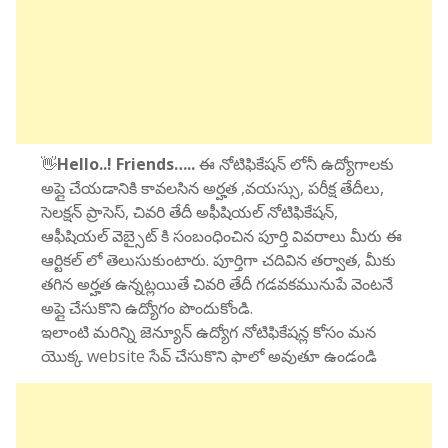
👋
Hello..! Friends…..
ఈ నోటిఫికేషన్ లోనీ ఉద్యోగాలకు
అప్లై చేయడానికి కావలసిన అర్హత ,వయస్సు, పరీక్ష తేదీలు,
సెలక్షన్ ప్రాసెస్, చివరి తేదీ అఫీషియల్ నోటిఫికేషన్,
ఆఫీషియల్ వెబ్సైట్ కి సంబంధించిన పూర్తి వివరాలు మీరు ఈ
ఆర్టికల్ లో తెలుసుకుంటారు. పూర్తిగా చదివిన తర్వాత, మీకు
తగిన అర్హత ఉన్నట్లయితే చివరి తేదీ గడవకమునుపే వెంటనే
అప్లై చేసుకొని ఉద్యోగం పొందుకోండి.
ఇలాంటి మరిన్ని జెన్యూన్ ఉద్యోగ నోటిఫికేషన్ల కోసం మన
యొక్క website సేవ్ చేసుకొని ఫాలో అవుతూ ఉండండి