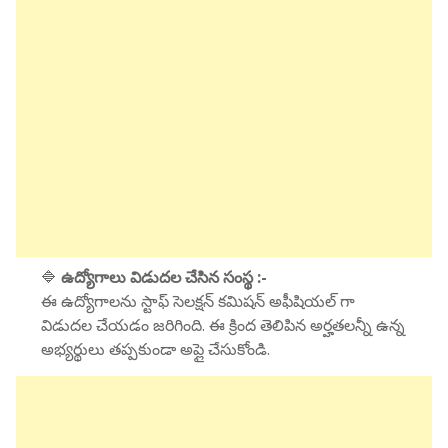
🔷
ఉద్యోగాలు విడుదల చేసిన సంస్థ :-
ఈ ఉద్యోగాలను స్టాఫ్ సెలక్షన్ కమిషన్ అఫీషియల్ గా
విడుదల చేయడం జరిగింది. ఈ క్రింద తెలిపిన అర్హతలన్నీ ఉన్న
అభ్యర్థులు తప్పకుండా అప్లై చేసుకోండి.