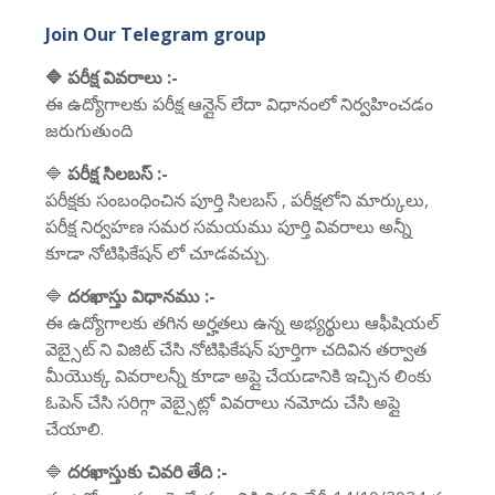
Join Our Telegram group
🔷 పరీక్ష వివరాలు :-
ఈ ఉద్యోగాలకు పరీక్ష ఆన్లైన్ లేదా విధానంలో నిర్వహించడం
జరుగుతుంది
🔷
పరీక్ష సిలబస్ :-
పరీక్షకు సంబంధించిన పూర్తి సిలబస్ , పరీక్షలోని మార్కులు,
పరీక్ష నిర్వహణ సమర సమయము పూర్తి వివరాలు అన్నీ
కూడా నోటిఫికేషన్ లో చూడవచ్చు.
🔷
దరఖాస్తు విధానము :-
ఈ ఉద్యోగాలకు తగిన అర్హతలు ఉన్న అభ్యర్థులు ఆఫీషియల్
వెబ్సైట్ ని విజిట్ చేసి నోటిఫికేషన్ పూర్తిగా చదివిన తర్వాత
మీయొక్క వివరాలన్నీ కూడా అప్లై చేయడానికి ఇచ్చిన లింకు
ఓపెన్ చేసి సరిగ్గా వెబ్సైట్లో వివరాలు నమోదు చేసి అప్లై
చేయాలి.
🔷
దరఖాస్తుకు చివరి తేది :-