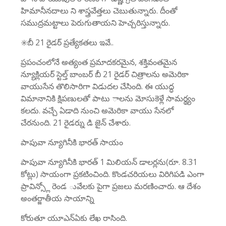
హిమానీనదాలు ని శాస్త్రవేత్తలు చెబుతున్నారు. దీంతో
సముద్రమట్టాలు పెరుగుతాయని హెచ్చరిస్తున్నారు.
✳️బీ 21 రైడర్ ప్రత్యేకతలు ఇవే..
ప్రపంచంలోనే అత్యంత ప్రమాదకరమైన, శక్తివంతమైన
న్యూక్లియర్ స్టెల్త్ బాంబర్ బీ 21 రైడర్ చిత్రాలను అమెరికా
వాయుసేన తొలిసారిగా విడుదల చేసింది. ఈ యుద్ధ
విమానానికి క్షిపణులతో పాటు ాలను మోసుకెళ్లే సామర్థ్యం
కలదు. వచ్చే ఏడాది నుంచి అమెరికా వాయు సేనలో
చేరనుంది. 21 రైడర్ను డి జైన్ చేశారు.
పాపువా న్యూగినీకి భారత్ సాయం
పాపువా న్యూగినీకి భారత్ 1 మిలియన్ డాలర్లను(రూ. 8.31
కోట్లు) సాయంగా ప్రకటించింది. కొండచరియలు విరిగిపడి ఎంగా
ప్రావిన్స్లో రెండ ువేలకు పైగా ప్రజలు మరణించారు. ఆ దేశం
అంతర్జాతీయ సాయాన్ని
కోరుతూ యూఎన్ఏకు లేఖ రాసింది.