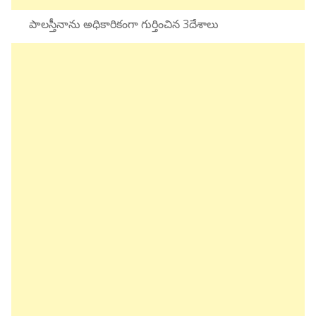
పాలస్తీనాను అధికారికంగా గుర్తించిన 3దేశాలు