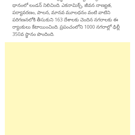
థానంలో లండన్ నిలిచింది. ఎకనామిక్స్, జీవన నాణ్యత,
పర్యావరణం, పాలన, మానవ మూలధనం వంటి వాటిని
పరిగణనలోకి తీసుకుని 163 దేశాలకు చెందిన నగరాలకు ఈ
ర్యాంకులు కేటాయించింది. ప్రపంచంలోని 1000 నగరాల్లో ఢిల్లీ
350వ స్థానం పొందింది.