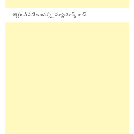
✳️గ్లోబల్ సిటీ ఇండెక్స్లో న్యూయార్క్ టాప్