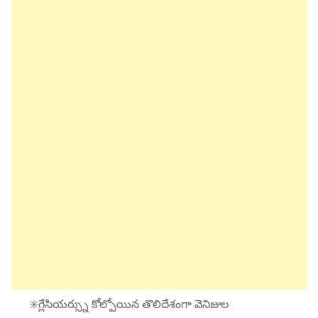
✳️గ్లేసియర్స్ను కోల్పోయిన తొలిదేశంగా వెనిజుల