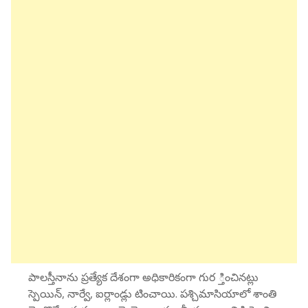
పాలస్తీనాను ప్రత్యేక దేశంగా అధికారికంగా గుర ్తించినట్లు
స్పెయిన్, నార్వే, ఐర్లాండ్లు టించాయి. పశ్చిమాసియాలో శాంతి