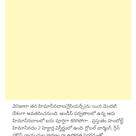
వెనిజులా తన హిమానీనదాల(గ్లేసియర్స్)ను యిన మొదటి
దేశంగా అవతరించనుంది. ఆండీస్ పర్వతాలలో ఉన్న ఆరు
హిమానీనదాలలో ఐదు పూర్తిగా కరిగిపోగా .. ప్రస్తుతం హంబోల్ట్
హిమానీనదం 2 హెక్టార్ల విస్తీర్ణంలో ఉంది. గ్లోబల్ వార్మింగ్, గ్రీన్
హౌస్ వాయువుల కారణం గా ఉష్ణోగ్రత పెరగడంతో