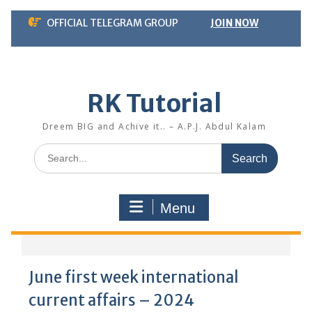
Skip
OFFICIAL TELEGRAM GROUP
JOIN NOW
to
content
RK Tutorial
Dreem BIG and Achive it.. – A.P.J. Abdul Kalam
Search
for:
Menu
June first week international
current affairs – 2024