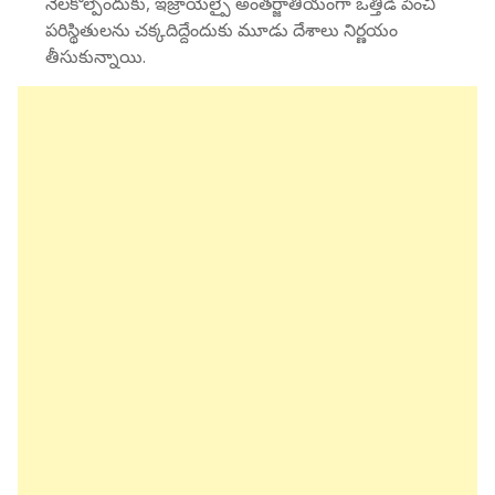
నెలకొల్పేందుకు, ఇజ్రాయెల్పై అంతర్జాతీయంగా ఒత్తిడి పెంచి
పరిస్థితులను చక్కదిద్దేందుకు మూడు దేశాలు నిర్ణయం
తీసుకున్నాయి.