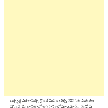
ఆక్స్ఫర్డ్ ఎకనామిక్స్ గ్లోబల్ సిటీ ఇండెక్స్ 2024ను విడుదల
చేసింది. ఈ జాబితాలో అగ్రస్థానంలో న్యూయార్క్, రెండో స్