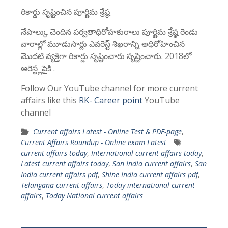
రికార్డు సృష్టించిన పూర్ణిమ శ్రేష్ఠ
నేపాల్కు చెందిన పర్వతాధిరోహకురాలు పూర్ణిమ శ్రేష్ఠ రెండు
వారాల్లో మూడుసార్లు ఎవరెస్ట్ శిఖరాన్ని అధిరోహించిన
మొదటి వ్యక్తిగా రికార్డు సృష్టించారు సృష్టించారు. 2018లో
ఆరెస్ట్లపైకి .
Follow Our YouTube channel for more current
affairs like this
RK- Career point
YouTube
channel
Current affairs Latest - Online Test & PDF-page
,
Current Affairs Roundup - Online exam Latest
current affairs today
,
International current affairs today
,
Latest current affairs today
,
San India current affairs
,
San
India current affairs pdf
,
Shine India current affairs pdf
,
Telangana current affairs
,
Today international current
affairs
,
Today National current affairs